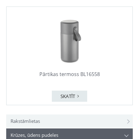
Pārtikas termoss BL16558
SKATĪT
Rakstāmlietas
Krūzes, ūdens pudeles