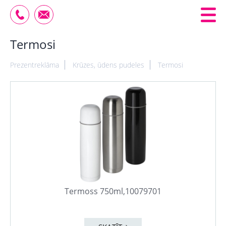
Termosi
Prezentreklāma
Krūzes, ūdens pudeles
Termosi
Termoss 750ml,10079701