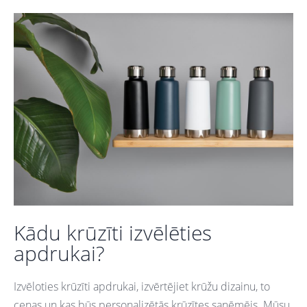
Kādu krūzīti izvēlēties
apdrukai?
Izvēloties krūzīti apdrukai, izvērtējiet krūžu dizainu, to
cenas un kas būs personalizētās krūzītes saņēmējs. Mūsu