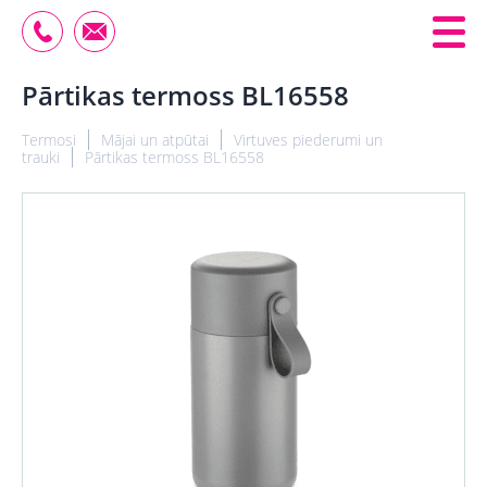
Pārtikas termoss BL16558
Termosi
Mājai un atpūtai
Virtuves piederumi un
trauki
Pārtikas termoss BL16558