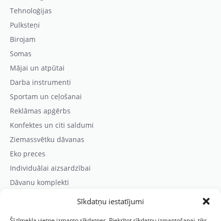
Tehnoloģijas
Pulksteņi
Birojam
Somas
Mājai un atpūtai
Darba instrumenti
Sportam un ceļošanai
Reklāmas apģērbs
Konfektes un citi saldumi
Ziemassvētku dāvanas
Eko preces
Individuālai aizsardzībai
Dāvanu komplekti
Sīkdatņu iestatījumi
Kontaktinformācija
Šī tīmekļa vietne izmanto sīkdatnes. Piekrītot sīkdatņu izmantošanai, tiks