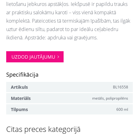
lietošanu jebkuros apstākļos. Iekšpusē ir papildu trauks
ar praktisku salokāmu karoti – viss vienā kompaktā
komplektā. Pateicoties tā termiskajām īpašībām, tas ilgāk
uztur ēdienu siltu, padarot to par ideālu ceļabiedru
ikdienā. Apstrāde: apdruka vai gravējums.
UZDOD JAUTĀJUMU
Specifikācija
Artikuls
BL16558
Materiāls
metāls, polipropilēns
Tilpums
600 ml
Citas preces kategorijā