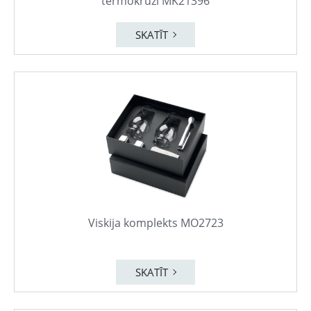
termokrūzi MK21396
SKATĪT
Viskija komplekts MO2723
SKATĪT