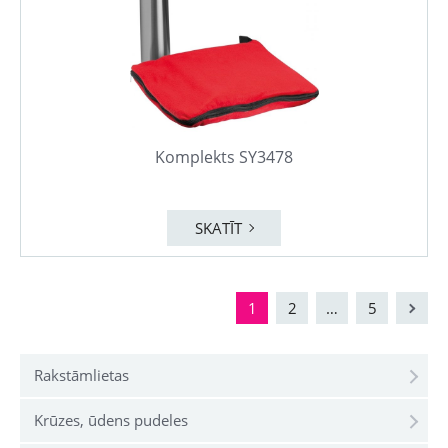
Komplekts SY3478
SKATĪT
1
2
…
5
Rakstāmlietas
Krūzes, ūdens pudeles