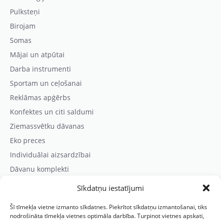
Pulksteņi
Birojam
Somas
Mājai un atpūtai
Darba instrumenti
Sportam un ceļošanai
Reklāmas apģērbs
Konfektes un citi saldumi
Ziemassvētku dāvanas
Eko preces
Individuālai aizsardzībai
Dāvanu komplekti
Sīkdatņu iestatījumi
Kontaktinformācija
Šī tīmekļa vietne izmanto sīkdatnes. Piekrītot sīkdatņu izmantošanai, tiks
Prezentreklāmas aģentūra “PARIS”
nodrošināta tīmekļa vietnes optimāla darbība. Turpinot vietnes apskati,