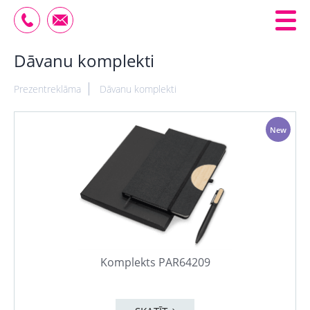
Dāvanu komplekti
Prezentreklāma
Dāvanu komplekti
New
Komplekts PAR64209