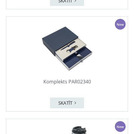
SKATĪT
New
Komplekts PAR02340
SKATĪT
New