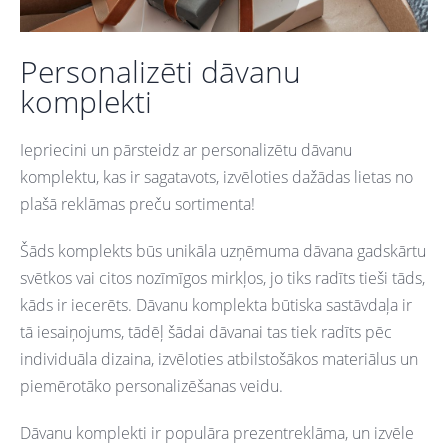
Personalizēti dāvanu
komplekti
Iepriecini un pārsteidz ar personalizētu dāvanu
komplektu, kas ir sagatavots, izvēloties dažādas lietas no
plašā reklāmas preču sortimenta!
Šāds komplekts būs unikāla uzņēmuma dāvana gadskārtu
svētkos vai citos nozīmīgos mirkļos, jo tiks radīts tieši tāds,
kāds ir iecerēts. Dāvanu komplekta būtiska sastāvdaļa ir
tā iesaiņojums, tādēļ šādai dāvanai tas tiek radīts pēc
individuāla dizaina, izvēloties atbilstošākos materiālus un
piemērotāko personalizēšanas veidu.
Dāvanu komplekti ir populāra prezentreklāma, un izvēle