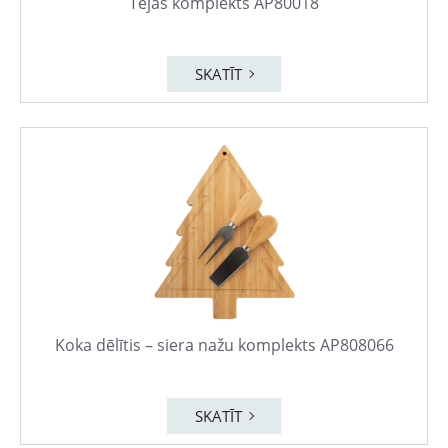
Tējas komplekts AP80018
SKATĪT
Koka dēlītis – siera nažu komplekts AP808066
SKATĪT