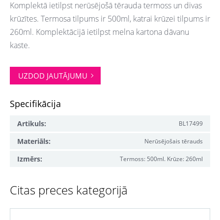
Komplektā ietilpst nerūsējošā tērauda termoss un divas
krūzītes. Termosa tilpums ir 500ml, katrai krūzei tilpums ir
260ml. Komplektācijā ietilpst melna kartona dāvanu
kaste.
UZDOD JAUTĀJUMU
Specifikācija
Artikuls:
BL17499
Materiāls:
Nerūsējošais tērauds
Izmērs:
Termoss: 500ml. Krūze: 260ml
Citas preces kategorijā