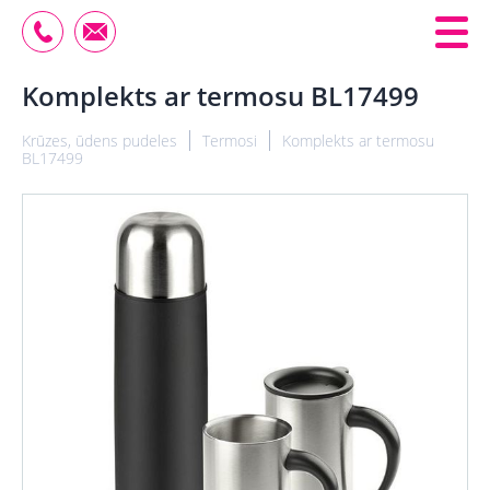
Komplekts ar termosu BL17499
Krūzes, ūdens pudeles
Termosi
Komplekts ar termosu
BL17499