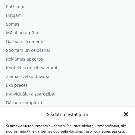
Pulksteņi
Birojam
Somas
Mājai un atpūtai
Darba instrumenti
Sportam un ceļošanai
Reklāmas apģērbs
Konfektes un citi saldumi
Ziemassvētku dāvanas
Eko preces
Individuālai aizsardzībai
Dāvanu komplekti
Sīkdatņu iestatījumi
Kontaktinformācija
Šī tīmekļa vietne izmanto sīkdatnes. Piekrītot sīkdatņu izmantošanai, tiks
Prezentreklāmas aģentūra “PARIS”
nodrošināta tīmekļa vietnes optimāla darbība. Turpinot vietnes apskati,