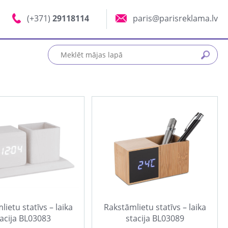
(+371)
29118114
paris@parisreklama.lv
ietu statīvs – laika
Rakstāmlietu statīvs – laika
acija BL03083
stacija BL03089