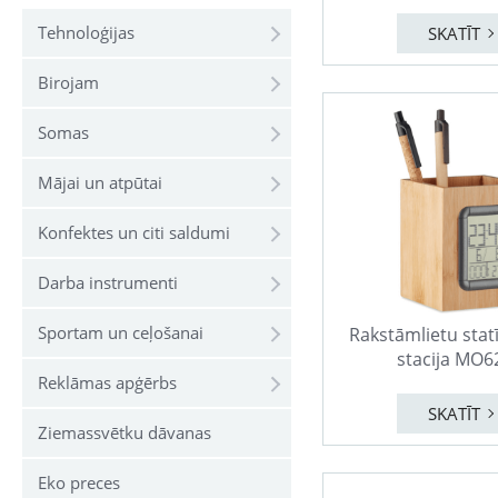
Tehnoloģijas
SKATĪT
Birojam
Somas
Mājai un atpūtai
Konfektes un citi saldumi
Darba instrumenti
Sportam un ceļošanai
Rakstāmlietu statī
stacija MO6
Reklāmas apģērbs
SKATĪT
Ziemassvētku dāvanas
Eko preces