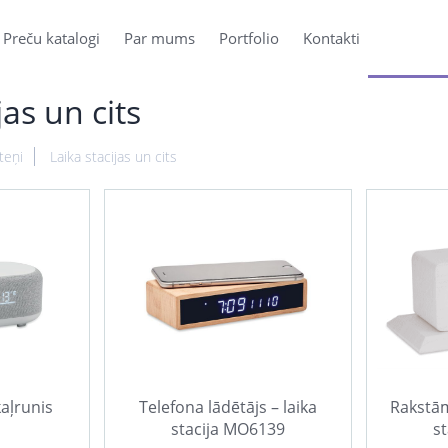
Preču katalogi
Par mums
Portfolio
Kontakti
jas un cits
teņi
Laika stacijas un cits
kaļrunis
Telefona lādētājs – laika
Rakstāml
stacija MO6139
st