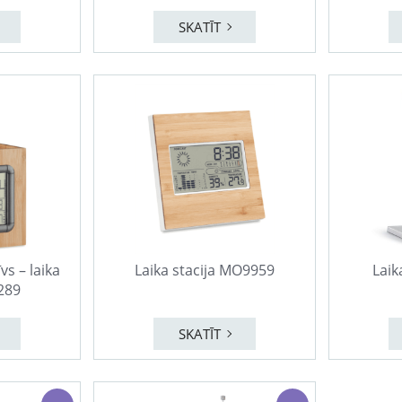
SKATĪT
vs – laika
Laika stacija MO9959
Laik
289
SKATĪT