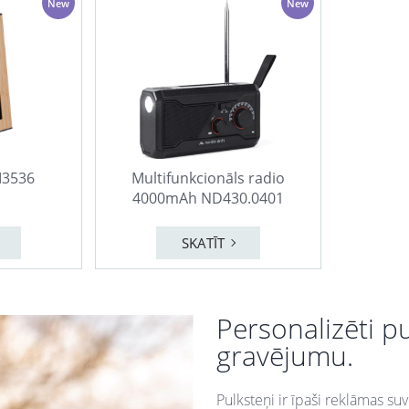
New
New
 M3536
Multifunkcionāls radio
4000mAh ND430.0401
SKATĪT
Personalizēti p
gravējumu.
Pulksteņi ir īpaši reklāmas su