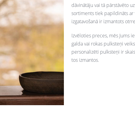
dāvinātāju vai tā pārstāvēto 
sortiments tiek papildināts a
izgatavošanā ir izmantots otrre
Izvēloties preces, mēs Jums i
galda vai rokas pulksteņi ve
personalizēti pulksteņi ir sk
tos izmantos.