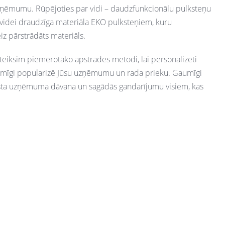
uzņēmumu. Rūpējoties par vidi – daudzfunkcionālu pulksteņu
r videi draudzīga materiāla EKO pulksteņiem, kuru
iz pārstrādāts materiāls.
eteiksim piemērotāko apstrādes metodi, lai personalizēti
iksmīgi popularizē Jūsu uzņēmumu un rada prieku. Gaumīgi
aista uzņēmuma dāvana un sagādās gandarījumu visiem, kas