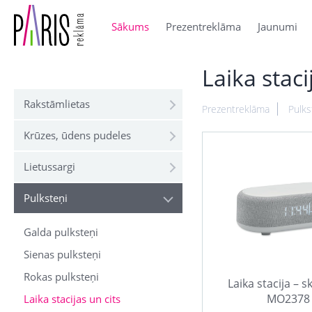
Sākums
Prezentreklāma
Jaunumi
Laika staci
Rakstāmlietas
Prezentreklāma
Pulks
Krūzes, ūdens pudeles
Lietussargi
Pulksteņi
Galda pulksteņi
Sienas pulksteņi
Rokas pulksteņi
Laika stacija – s
MO2378
Laika stacijas un cits