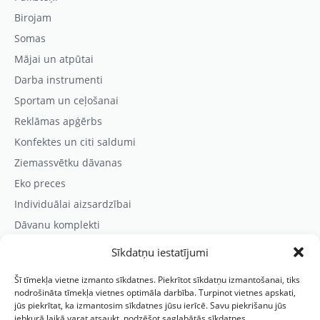
Birojam
Somas
Mājai un atpūtai
Darba instrumenti
Sportam un ceļošanai
Reklāmas apģērbs
Konfektes un citi saldumi
Ziemassvētku dāvanas
Eko preces
Individuālai aizsardzībai
Dāvanu komplekti
Sīkdatņu iestatījumi
Kontaktinformācija
Šī tīmekļa vietne izmanto sīkdatnes. Piekrītot sīkdatņu izmantošanai, tiks
Prezentreklāmas aģentūra “PARIS”
nodrošināta tīmekļa vietnes optimāla darbība. Turpinot vietnes apskati,
jūs piekrītat, ka izmantosim sīkdatnes jūsu ierīcē. Savu piekrišanu jūs
Reģ.nr.: 40103625328
jebkurā laikā varat atsaukt, nodzēšot saglabātās sīkdatnes.