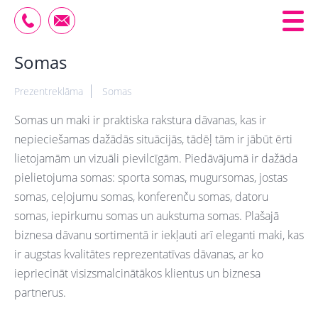
Somas
Prezentreklāma
Somas
Somas un maki ir praktiska rakstura dāvanas, kas ir
nepieciešamas dažādās situācijās, tādēļ tām ir jābūt ērti
lietojamām un vizuāli pievilcīgām. Piedāvājumā ir dažāda
pielietojuma somas: sporta somas, mugursomas, jostas
somas, ceļojumu somas, konferenču somas, datoru
somas, iepirkumu somas un aukstuma somas. Plašajā
biznesa dāvanu sortimentā ir iekļauti arī eleganti maki, kas
ir augstas kvalitātes reprezentatīvas dāvanas, ar ko
iepriecināt visizsmalcinātākos klientus un biznesa
partnerus.