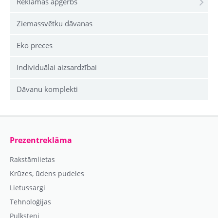
Reklāmas apģērbs
Ziemassvētku dāvanas
Eko preces
Individuālai aizsardzībai
Dāvanu komplekti
Prezentreklāma
Rakstāmlietas
Krūzes, ūdens pudeles
Lietussargi
Tehnoloģijas
Pulksteņi