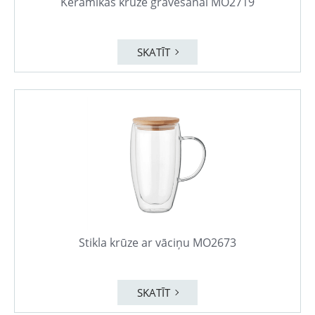
Keramikas krūze gravēšanai MO2719
SKATĪT
Stikla krūze ar vāciņu MO2673
SKATĪT