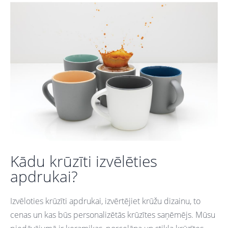
Kādu krūzīti izvēlēties
apdrukai?
Izvēloties krūzīti apdrukai, izvērtējiet krūžu dizainu, to
cenas un kas būs personalizētās krūzītes saņēmējs. Mūsu