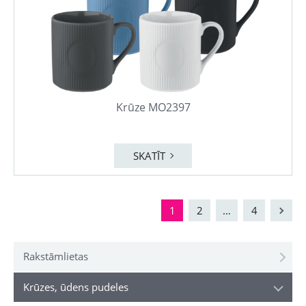
Krūze MO2397
SKATĪT
1
2
…
4
Rakstāmlietas
Krūzes, ūdens pudeles