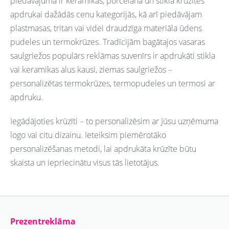
piedāvājumā ir keramikas, porcelāna un stikla krūzītes
apdrukai dažādās cenu kategorijās, kā arī piedāvājam
plastmasas, tritan vai videi draudzīga materiāla ūdens
pudeles un termokrūzes. Tradīcijām bagātajos vasaras
saulgriežos populārs reklāmas suvenīrs ir apdrukāti stikla
vai keramikas alus kausi, ziemas saulgriežos –
personalizētas termokrūzes, termopudeles un termosi ar
apdruku.
Iegādājoties krūzīti – to personalizēsim ar Jūsu uzņēmuma
logo vai citu dizainu. Ieteiksim piemērotāko
personalizēšanas metodi, lai apdrukāta krūzīte būtu
skaista un iepriecinātu visus tās lietotājus.
Prezentreklāma