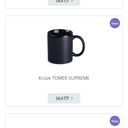
SKATĪT
New
Krūze TOMEK SUPREME
SKATĪT
New