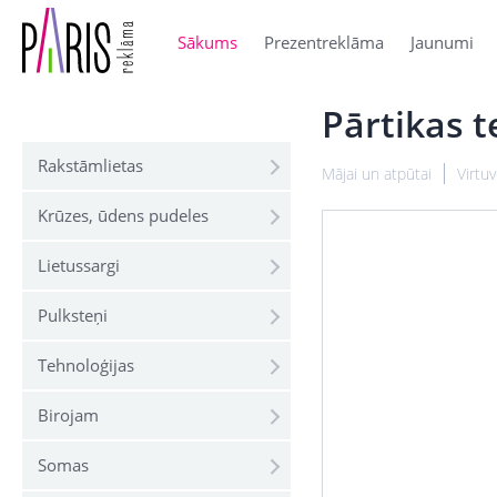
Sākums
Prezentreklāma
Jaunumi
Pārtikas 
Rakstāmlietas
Mājai un atpūtai
Virtu
Krūzes, ūdens pudeles
Lietussargi
Pulksteņi
Tehnoloģijas
Birojam
Somas