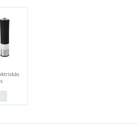
ektriskās
as