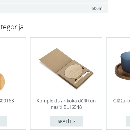
500ml
tegorijā
P800163
Komplekts ar koka dēlīti un
Glāžu 
nazīti BL16548
SKATĪT