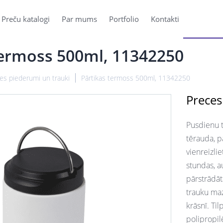
Preču katalogi
Par mums
Portfolio
Kontakti
termoss 500ml, 11342250
ves piederumi un trauki
Pārtikas termoss 500ml, 11342250
Preces
Pusdienu t
tērauda, pa
vienreizli
stundas, a
pārstrādāt
trauku maz
krāsnī. Ti
polipropil