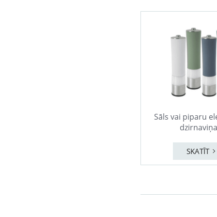
Sāls vai piparu el
dzirnaviņ
SKATĪT