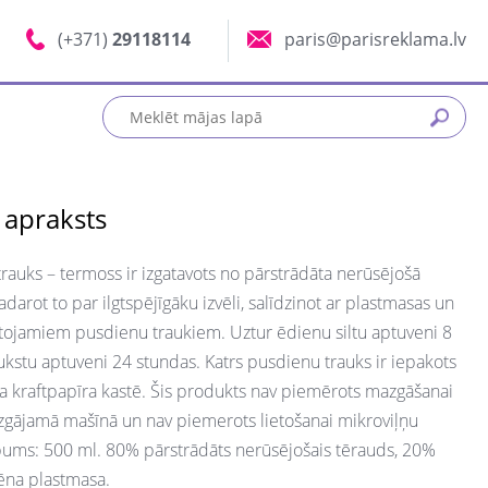
(+371)
29118114
paris@parisreklama.lv
 apraksts
rauks – termoss ir izgatavots no pārstrādāta nerūsējošā
darot to par ilgtspējīgāku izvēli, salīdzinot ar plastmasas un
etojamiem pusdienu traukiem. Uztur ēdienu siltu aptuveni 8
ukstu aptuveni 24 stundas. Katrs pusdienu trauks ir iepakots
a kraftpapīra kastē. Šis produkts nav piemērots mazgāšanai
gājamā mašīnā un nav piemerots lietošanai mikroviļņu
lpums: 500 ml. 80% pārstrādāts nerūsējošais tērauds, 20%
ēna plastmasa.