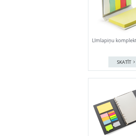
Līmlapiņu komplek
SKATĪT