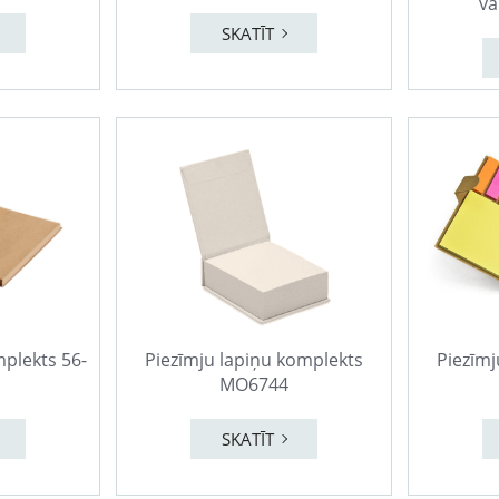
vā
SKATĪT
mplekts 56-
Piezīmju lapiņu komplekts
Piezīmj
MO6744
SKATĪT