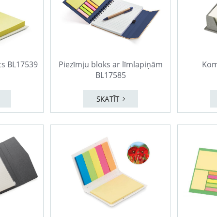
ts BL17539
Piezīmju bloks ar līmlapiņām
Kom
BL17585
SKATĪT