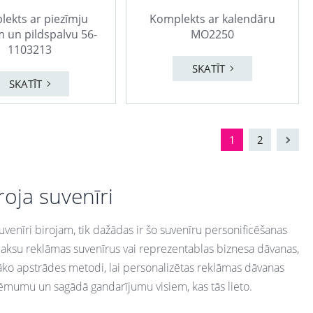
ekts ar piezīmju
Komplekts ar kalendāru
 un pildspalvu 56-
MO2250
1103213
SKATĪT
SKATĪT
1
2
roja suvenīri
uvenīri birojam, tik dažādas ir šo suvenīru personificēšanas
zmaksu reklāmas suvenīrus vai reprezentablas biznesa dāvanas,
ko apstrādes metodi, lai personalizētas reklāmas dāvanas
ēmumu un sagādā gandarījumu visiem, kas tās lieto.