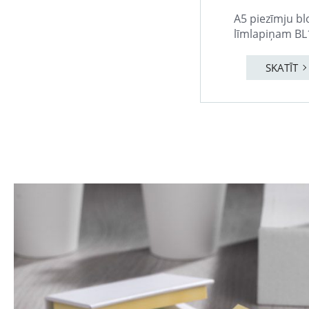
A5 piezīmju bl
līmlapiņam BL
SKATĪT