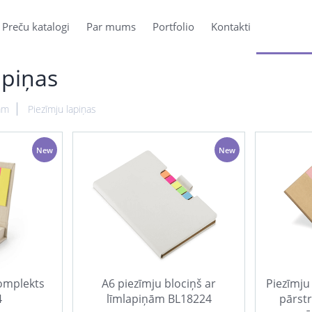
Preču katalogi
Par mums
Portfolio
Kontakti
apiņas
am
Piezīmju lapiņas
New
New
komplekts
A6 piezīmju blociņš ar
Piezīmju
4
līmlapiņām BL18224
pārst