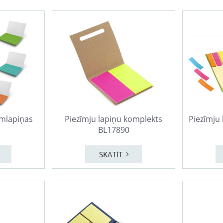
īmlapiņas
Piezīmju lapiņu komplekts
Piezīmju 
BL17890
SKATĪT