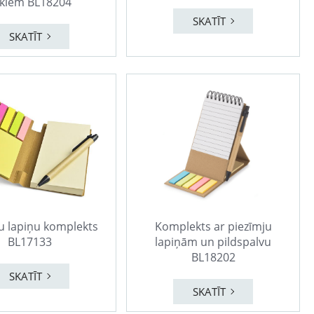
kiem BL18204
SKATĪT
SKATĪT
u lapiņu komplekts
Komplekts ar piezīmju
BL17133
lapiņām un pildspalvu
BL18202
SKATĪT
SKATĪT