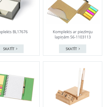
plekts BL17676
Komplekts ar piezīmju
lapiņām 56-1103113
SKATĪT
SKATĪT