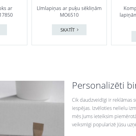
oks ar
Līmlapiņas ar puķu sēkliņām
Kompl
17850
MO6510
lapiņām
SKATĪT
Personalizēti bi
Cik daudzveidīgi ir reklāmas s
iespējas. Izvēloties nelielu i
mēs Jums ieteiksim piemērotā
veiksmīgi popularizē Jūsu uzņ