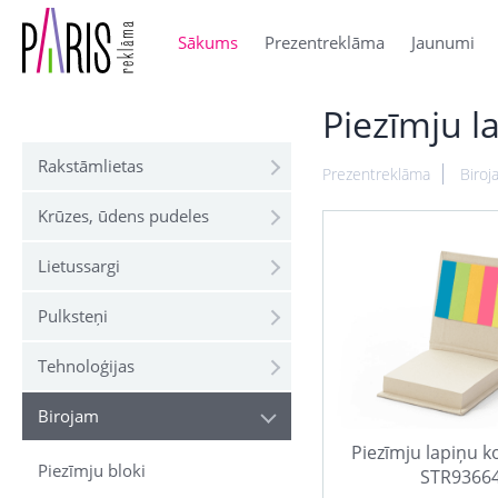
Sākums
Prezentreklāma
Jaunumi
Piezīmju l
Rakstāmlietas
Prezentreklāma
Biroj
Krūzes, ūdens pudeles
Lietussargi
Pulksteņi
Tehnoloģijas
Birojam
Piezīmju lapiņu 
Piezīmju bloki
STR9366