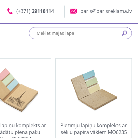
(+371)
29118114
paris@parisreklama.lv
 lapiņu komplekts ar
Piezīmju lapiņu komplekts ar
rādātu piena paku
sēklu papīra vākiem MO6235