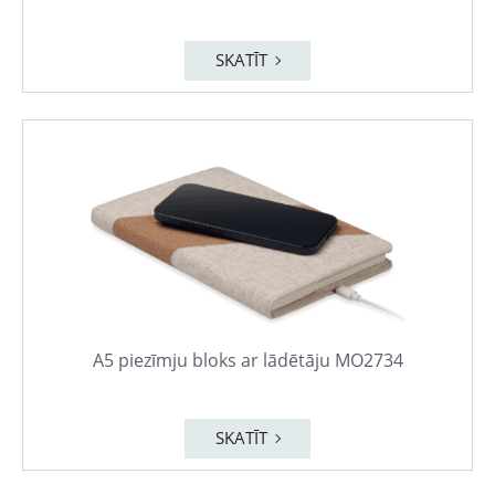
SKATĪT
A5 piezīmju bloks ar lādētāju MO2734
SKATĪT