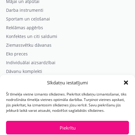
Mājai un atpūtai
Darba instrumenti
Sportam un ceļošanai
Reklāmas apģērbs
Konfektes un citi saldumi
Ziemassvētku dāvanas
Eko preces
Individuālai aizsardzībai
Dāvanu komplekti
Sīkdatņu iestatījumi
Kontaktinformācija
Šī tīmekļa vietne izmanto sīkdatnes. Piekrītot sīkdatņu izmantošanai, tiks
Prezentreklāmas aģentūra “PARIS”
nodrošināta tīmekļa vietnes optimāla darbība. Turpinot vietnes apskati,
jūs piekrītat, ka izmantosim sīkdatnes jūsu ierīcē. Savu piekrišanu jūs
Reģ.nr.: 40103625328
jebkurā laikā varat atsaukt, nodzēšot saglabātās sīkdatnes.
Tālr.:
(+371) 29118114
E-pasts:
paris@parisreklama.lv
Piekrītu