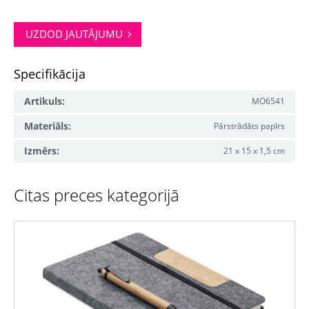
UZDOD JAUTĀJUMU
Specifikācija
Artikuls:
MO6541
Materiāls:
Pārstrādāts papīrs
Izmērs:
21 x 15 x 1,5 cm
Citas preces kategorijā