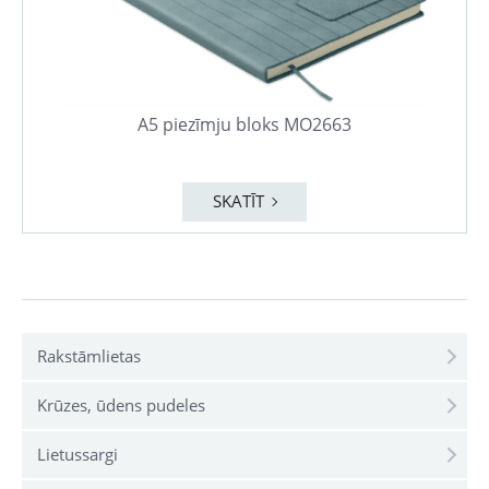
A5 piezīmju bloks MO2663
SKATĪT
Rakstāmlietas
Krūzes, ūdens pudeles
Lietussargi