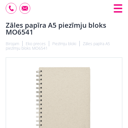
Zāles papīra A5 piezīmju bloks
MO6541
Birojam
Eko preces
Piezīmju bloki
Zāles papīra A5
piezīmju bloks MO6541