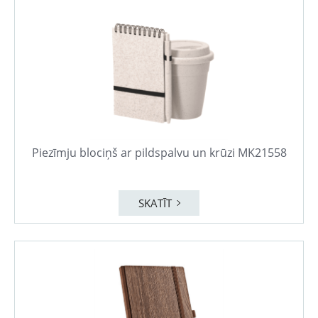
Piezīmju blociņš ar pildspalvu un krūzi MK21558
SKATĪT