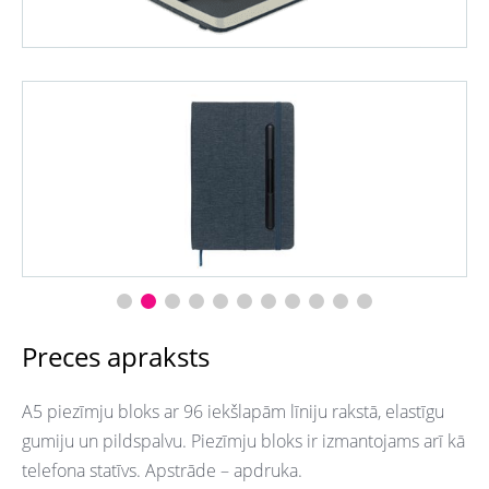
Preces apraksts
A5 piezīmju bloks ar 96 iekšlapām līniju rakstā, elastīgu
gumiju un pildspalvu. Piezīmju bloks ir izmantojams arī kā
telefona statīvs. Apstrāde – apdruka.