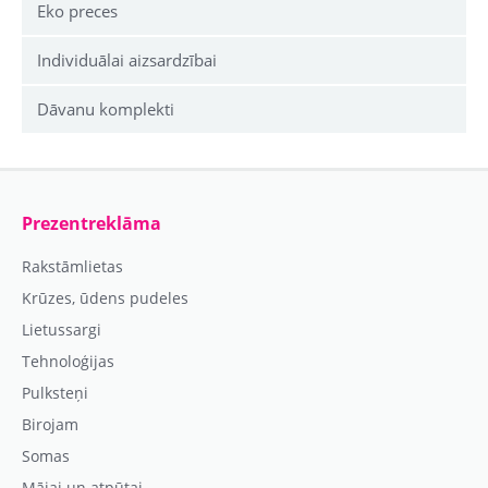
Eko preces
Individuālai aizsardzībai
Dāvanu komplekti
Prezentreklāma
Rakstāmlietas
Krūzes, ūdens pudeles
Lietussargi
Tehnoloģijas
Pulksteņi
Birojam
Somas
Mājai un atpūtai