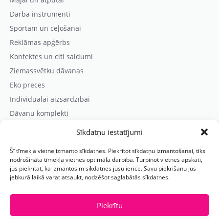
Darba instrumenti
Sportam un ceļošanai
Reklāmas apģērbs
Konfektes un citi saldumi
Ziemassvētku dāvanas
Eko preces
Individuālai aizsardzībai
Dāvanu komplekti
Sīkdatņu iestatījumi
Kontaktinformācija
Šī tīmekļa vietne izmanto sīkdatnes. Piekrītot sīkdatņu izmantošanai, tiks
Prezentreklāmas aģentūra “PARIS”
nodrošināta tīmekļa vietnes optimāla darbība. Turpinot vietnes apskati,
jūs piekrītat, ka izmantosim sīkdatnes jūsu ierīcē. Savu piekrišanu jūs
Reģ.nr.: 40103625328
jebkurā laikā varat atsaukt, nodzēšot saglabātās sīkdatnes.
Tālr.:
(+371) 29118114
E-pasts:
paris@parisreklama.lv
Piekrītu