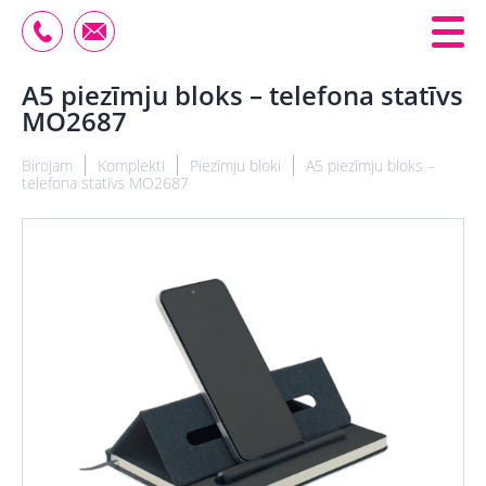
A5 piezīmju bloks – telefona statīvs
MO2687
Birojam
Komplekti
Piezīmju bloki
A5 piezīmju bloks –
telefona statīvs MO2687