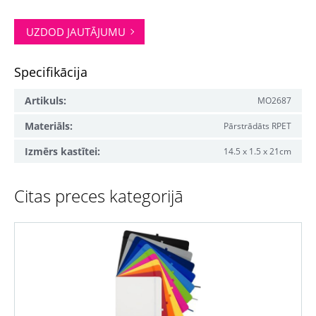
UZDOD JAUTĀJUMU
Specifikācija
Artikuls:
MO2687
Materiāls:
Pārstrādāts RPET
Izmērs kastītei:
14.5 x 1.5 x 21cm
Citas preces kategorijā