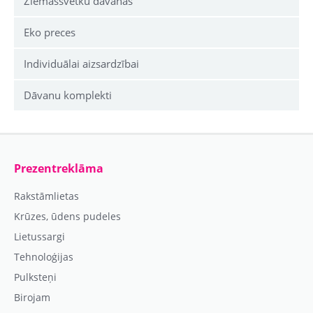
Ziemassvētku dāvanas
Eko preces
Individuālai aizsardzībai
Dāvanu komplekti
Prezentreklāma
Rakstāmlietas
Krūzes, ūdens pudeles
Lietussargi
Tehnoloģijas
Pulksteņi
Birojam