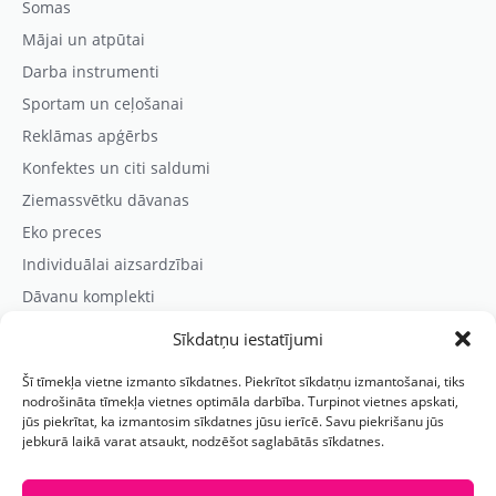
Somas
Mājai un atpūtai
Darba instrumenti
Sportam un ceļošanai
Reklāmas apģērbs
Konfektes un citi saldumi
Ziemassvētku dāvanas
Eko preces
Individuālai aizsardzībai
Dāvanu komplekti
Sīkdatņu iestatījumi
Kontaktinformācija
Šī tīmekļa vietne izmanto sīkdatnes. Piekrītot sīkdatņu izmantošanai, tiks
Prezentreklāmas aģentūra “PARIS”
nodrošināta tīmekļa vietnes optimāla darbība. Turpinot vietnes apskati,
jūs piekrītat, ka izmantosim sīkdatnes jūsu ierīcē. Savu piekrišanu jūs
Reģ.nr.: 40103625328
jebkurā laikā varat atsaukt, nodzēšot saglabātās sīkdatnes.
Tālr.:
(+371) 29118114
E-pasts:
paris@parisreklama.lv