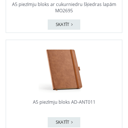
A5 piezīmju bloks ar cukurniedru šķiedras lapām
MO2695
SKATĪT
A5 piezīmju bloks AD-ANT011
SKATĪT