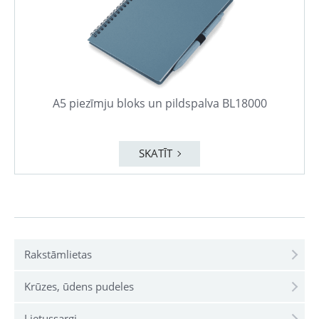
A5 piezīmju bloks un pildspalva BL18000
SKATĪT
Rakstāmlietas
Krūzes, ūdens pudeles
Lietussargi