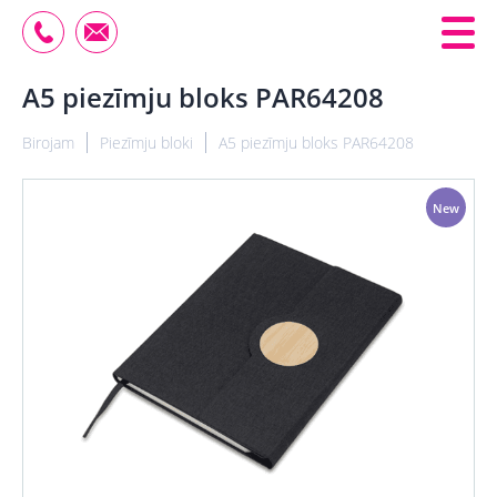
A5 piezīmju bloks PAR64208
Birojam
Piezīmju bloki
A5 piezīmju bloks PAR64208
New