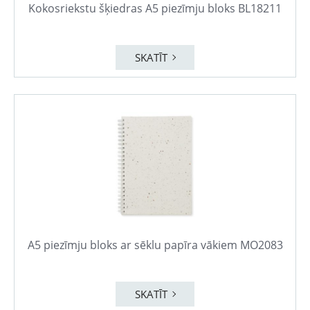
Kokosriekstu šķiedras A5 piezīmju bloks BL18211
SKATĪT
A5 piezīmju bloks ar sēklu papīra vākiem MO2083
SKATĪT