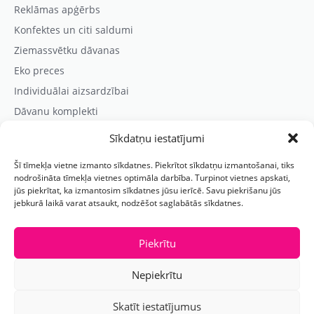
Reklāmas apģērbs
Konfektes un citi saldumi
Ziemassvētku dāvanas
Eko preces
Individuālai aizsardzībai
Dāvanu komplekti
Sīkdatņu iestatījumi
Kontaktinformācija
Šī tīmekļa vietne izmanto sīkdatnes. Piekrītot sīkdatņu izmantošanai, tiks
Prezentreklāmas aģentūra “PARIS”
nodrošināta tīmekļa vietnes optimāla darbība. Turpinot vietnes apskati,
jūs piekrītat, ka izmantosim sīkdatnes jūsu ierīcē. Savu piekrišanu jūs
Reģ.nr.: 40103625328
jebkurā laikā varat atsaukt, nodzēšot saglabātās sīkdatnes.
Tālr.:
(+371) 29118114
E-pasts:
paris@parisreklama.lv
Piekrītu
Nepiekrītu
Skatīt iestatījumus