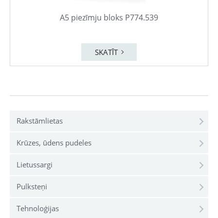
A5 piezīmju bloks P774.539
SKATĪT
Rakstāmlietas
Krūzes, ūdens pudeles
Lietussargi
Pulksteņi
Tehnoloģijas