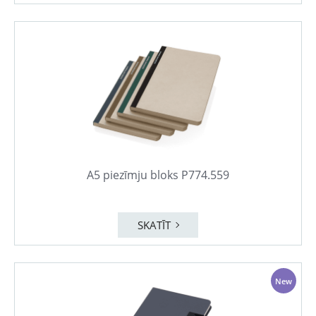
A5 piezīmju bloks P774.559
SKATĪT
New