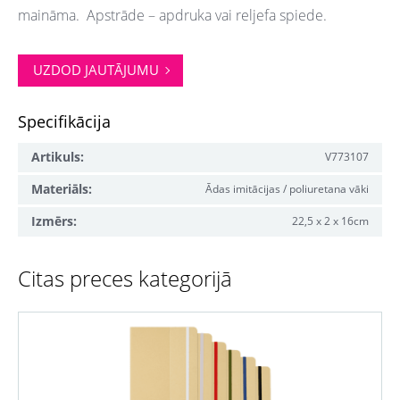
maināma. Apstrāde – apdruka vai reljefa spiede.
UZDOD JAUTĀJUMU
Specifikācija
Artikuls:
V773107
Materiāls:
Ādas imitācijas / poliuretana vāki
Izmērs:
22,5 x 2 x 16cm
Citas preces kategorijā