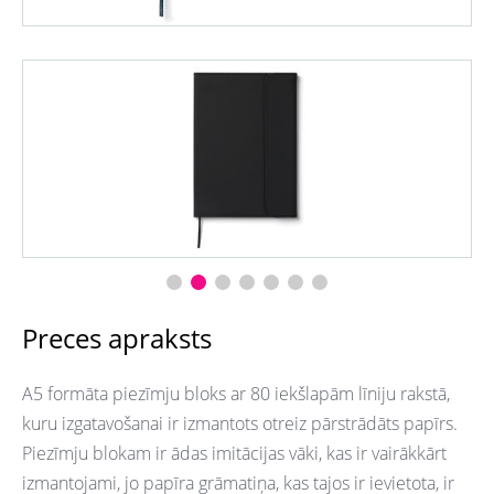
Preces apraksts
A5 formāta piezīmju bloks ar 80 iekšlapām līniju rakstā,
kuru izgatavošanai ir izmantots otreiz pārstrādāts papīrs.
Piezīmju blokam ir ādas imitācijas vāki, kas ir vairākkārt
izmantojami, jo papīra grāmatiņa, kas tajos ir ievietota, ir