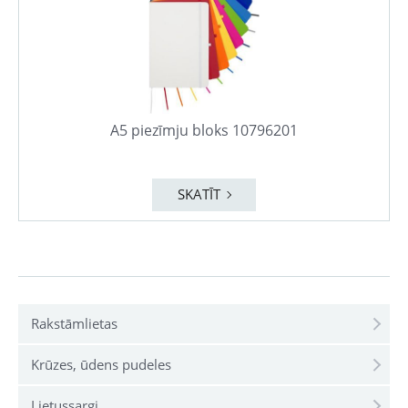
A5 piezīmju bloks 10796201
SKATĪT
Rakstāmlietas
Krūzes, ūdens pudeles
Lietussargi