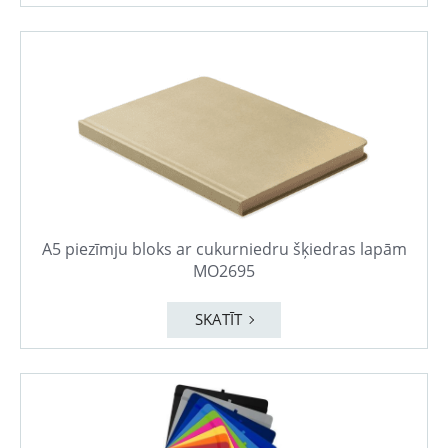
A5 piezīmju bloks ar cukurniedru šķiedras lapām
MO2695
SKATĪT