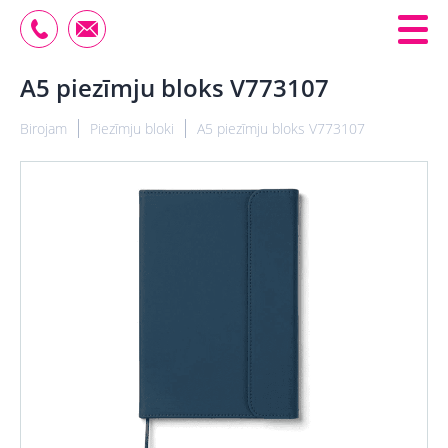
A5 piezīmju bloks V773107
Birojam
Piezīmju bloki
A5 piezīmju bloks V773107