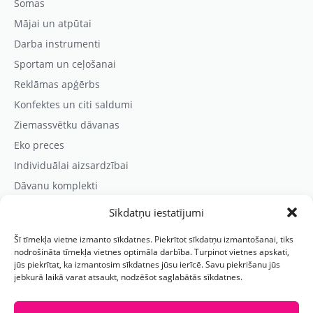
Somas
Mājai un atpūtai
Darba instrumenti
Sportam un ceļošanai
Reklāmas apģērbs
Konfektes un citi saldumi
Ziemassvētku dāvanas
Eko preces
Individuālai aizsardzībai
Dāvanu komplekti
Sīkdatņu iestatījumi
Kontaktinformācija
Šī tīmekļa vietne izmanto sīkdatnes. Piekrītot sīkdatņu izmantošanai, tiks
Prezentreklāmas aģentūra “PARIS”
nodrošināta tīmekļa vietnes optimāla darbība. Turpinot vietnes apskati,
jūs piekrītat, ka izmantosim sīkdatnes jūsu ierīcē. Savu piekrišanu jūs
Reģ.nr.: 40103625328
jebkurā laikā varat atsaukt, nodzēšot saglabātās sīkdatnes.
Tālr.:
(+371) 29118114
E-pasts:
paris@parisreklama.lv