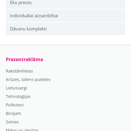
Eko preces
Individuālai aizsardzībai
Dāvanu komplekti
Prezentreklāma
Rakstāmlietas
Krūzes, ūdens pudeles
Lietussargi
Tehnoloģijas
Pulksteņi
Birojam
Somas
Mājai un atpūtai