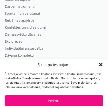
Darba instrumenti
Sportam un ceļošanai
Reklāmas apģērbs
Konfektes un citi saldumi
Ziemassvētku dāvanas
Eko preces
Individuālai aizsardzībai
Dāvanu komplekti
Sīkdatņu iestatījumi
Kontaktinformācija
Šī tīmekļa vietne izmanto sīkdatnes. Piekrītot sīkdatņu izmantošanai, tiks
Prezentreklāmas aģentūra “PARIS”
nodrošināta tīmekļa vietnes optimāla darbība. Turpinot vietnes apskati,
jūs piekrītat, ka izmantosim sīkdatnes jūsu ierīcē. Savu piekrišanu jūs
Reģ.nr.: 40103625328
jebkurā laikā varat atsaukt, nodzēšot saglabātās sīkdatnes.
Tālr.:
(+371) 29118114
E-pasts:
paris@parisreklama.lv
Piekrītu