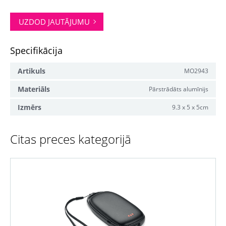
UZDOD JAUTĀJUMU
Specifikācija
Artikuls
MO2943
Materiāls
Pārstrādāts alumīnijs
Izmērs
9.3 x 5 x 5cm
Citas preces kategorijā