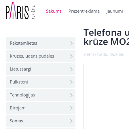
Sākums
Prezentreklāma
Jaunumi
Telefona u
krūze MO
Rakstāmlietas
Ziemassvētku dāvanas
Krūzes, ūdens pudeles
Lietussargi
Pulksteņi
Tehnoloģijas
Birojam
Somas