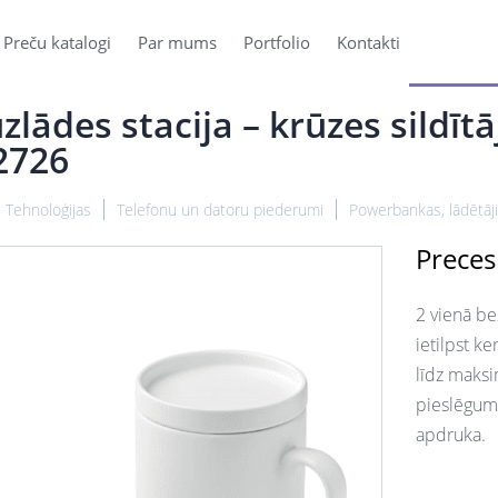
Preču katalogi
Par mums
Portfolio
Kontakti
zlādes stacija – krūzes sildītā
2726
Tehnoloģijas
Telefonu un datoru piederumi
Powerbankas, lādētāji
Preces
2 vienā be
ietilpst k
līdz maksi
pieslēguma
apdruka.