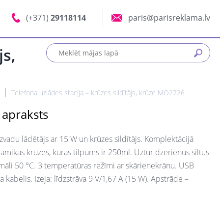
(+371)
29118114
paris@parisreklama.lv
js,
Telefona uzlādes stacija – krūzes sildītājs, krūze MO2726
 apraksts
zvadu lādētājs ar 15 W un krūzes sildītājs. Komplektācijā
eramikas krūzes, kuras tilpums ir 250ml. Uztur dzērienus siltus
māli 50 °C. 3 temperatūras režīmi ar skārienekrānu. USB
 kabelis. Izeja: līdzstrāva 9 V/1,67 A (15 W). Apstrāde –