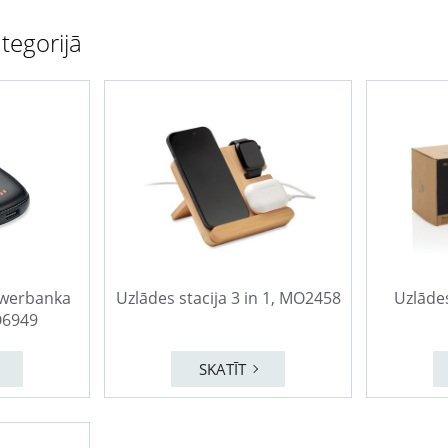
tegorijā
powerbanka
Uzlādes stacija 3 in 1, MO2458
Uzlādes
6949
SKATĪT