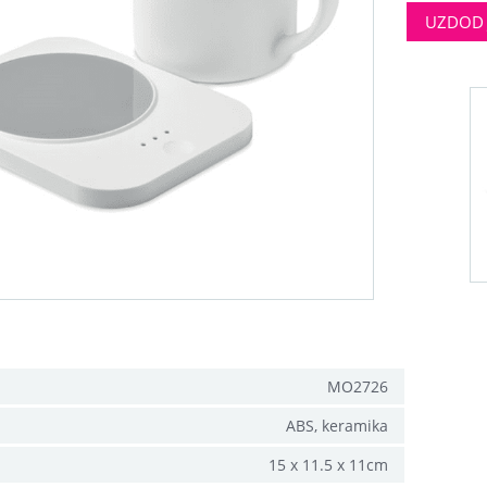
UZDOD 
MO2726
ABS, keramika
15 x 11.5 x 11cm