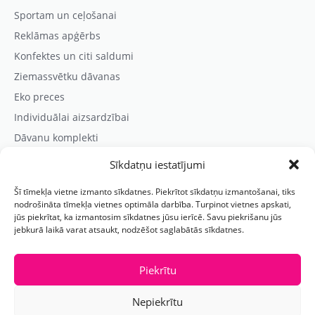
Sportam un ceļošanai
Reklāmas apģērbs
Konfektes un citi saldumi
Ziemassvētku dāvanas
Eko preces
Individuālai aizsardzībai
Dāvanu komplekti
Sīkdatņu iestatījumi
Kontaktinformācija
Šī tīmekļa vietne izmanto sīkdatnes. Piekrītot sīkdatņu izmantošanai, tiks
Prezentreklāmas aģentūra “PARIS”
nodrošināta tīmekļa vietnes optimāla darbība. Turpinot vietnes apskati,
jūs piekrītat, ka izmantosim sīkdatnes jūsu ierīcē. Savu piekrišanu jūs
Reģ.nr.: 40103625328
jebkurā laikā varat atsaukt, nodzēšot saglabātās sīkdatnes.
Tālr.:
(+371) 29118114
E-pasts:
paris@parisreklama.lv
Piekrītu
Nepiekrītu