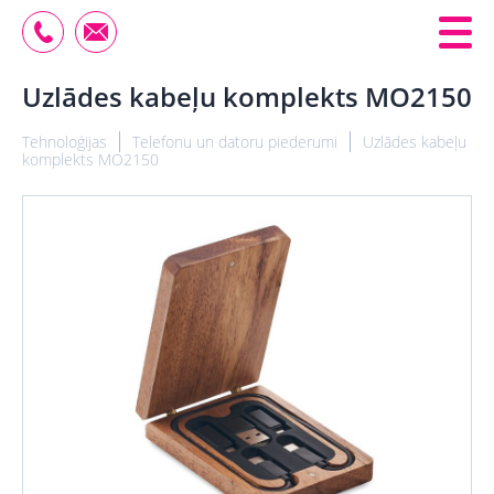
Uzlādes kabeļu komplekts MO2150
Tehnoloģijas
Telefonu un datoru piederumi
Uzlādes kabeļu
komplekts MO2150