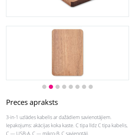
Preces apraksts
3-in-1 uzlādes kabelis ar dažādiem savienotājiem.
Iepakojums: akācijas koka kaste. C tipa līdz C tipa kabelis,
C — USB-A, C — mikro-B, C savienotāji.