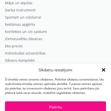
Mājai un atpūtai
Darba instrumenti
Sportam un ceļošanai
Reklāmas apģērbs
Konfektes un citi saldumi
Ziemassvētku dāvanas
Eko preces
Individuālai aizsardzībai
Dāvanu komplekti
Sīkdatņu iestatījumi
Kontaktinformācija
Šī tīmekļa vietne izmanto sīkdatnes. Piekrītot sīkdatņu izmantošanai, tiks
Prezentreklāmas aģentūra “PARIS”
nodrošināta tīmekļa vietnes optimāla darbība. Turpinot vietnes apskati,
jūs piekrītat, ka izmantosim sīkdatnes jūsu ierīcē. Savu piekrišanu jūs
Reģ.nr.: 40103625328
jebkurā laikā varat atsaukt, nodzēšot saglabātās sīkdatnes.
Tālr.:
(+371) 29118114
E-pasts:
paris@parisreklama.lv
Piekrītu