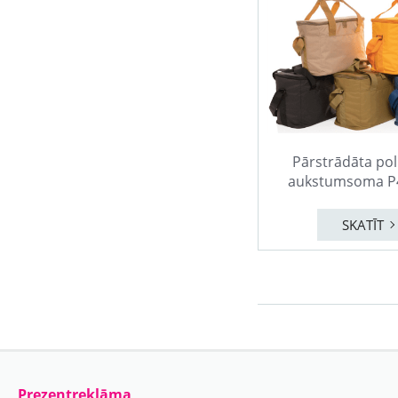
Pārstrādāta pol
aukstumsoma P
SKATĪT
Prezentreklāma