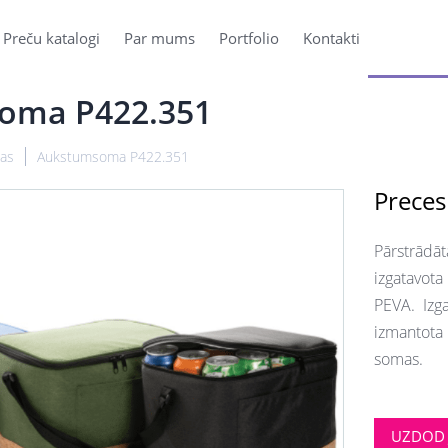
Preču katalogi
Par mums
Portfolio
Kontakti
oma P422.351
as
Aukstumsoma P422.351
Preces
Pārstrādā
izgatavota
PEVA. Izgat
izmantota 
somas.
UZDOD 