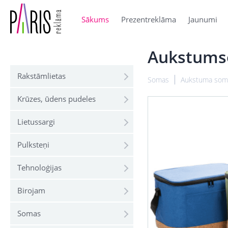
Sākums
Prezentreklāma
Jaunumi
Aukstums
Rakstāmlietas
Somas
Aukstuma som
Krūzes, ūdens pudeles
Lietussargi
Pulksteņi
Tehnoloģijas
Birojam
Somas