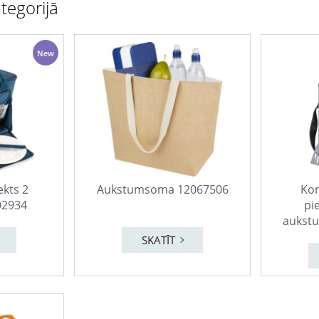
tegorijā
New
ekts 2
Aukstumsoma 12067506
Kom
2934
pi
aukst
SKATĪT