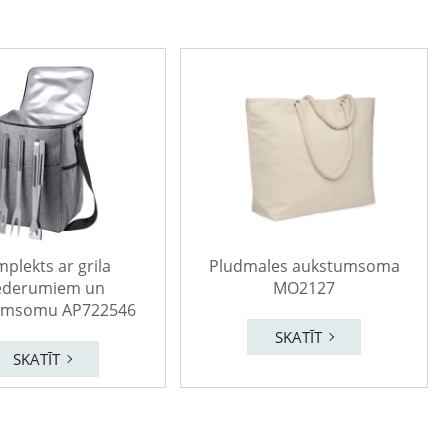
plekts ar grila
Pludmales aukstumsoma
ederumiem un
MO2127
umsomu AP722546
SKATĪT
SKATĪT