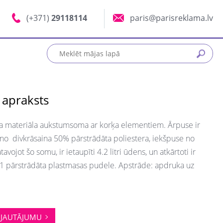
(+371)
29118114
paris@parisreklama.lv
 apraksts
ta materiāla aukstumsoma ar korķa elementiem.
Ārpuse ir
 no divkrāsaina 50% pārstrādāta poliestera, iekšpuse no
avojot šo somu, ir ietaupīti 4.2 litri ūdens, un atkārtoti ir
1 pārstrādāta plastmasas pudele. Apstrāde: apdruka uz
JAUTĀJUMU