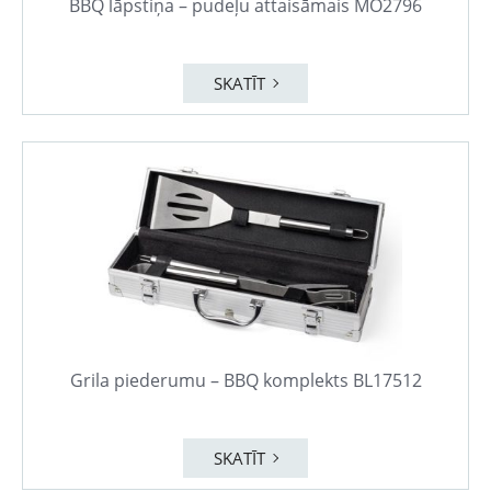
BBQ lāpstiņa – pudeļu attaisāmais MO2796
SKATĪT
Grila piederumu – BBQ komplekts BL17512
SKATĪT