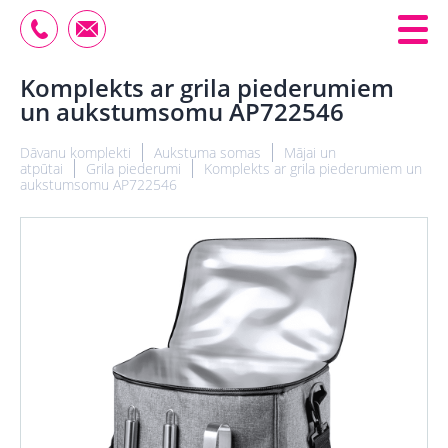
Komplekts ar grila piederumiem
un aukstumsomu AP722546
Dāvanu komplekti
Aukstuma somas
Mājai un
atpūtai
Grila piederumi
Komplekts ar grila piederumiem un
aukstumsomu AP722546