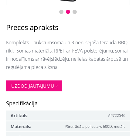
Preces apraksts
Komplekts – aukstumsoma un 3 nerūsējošā tērauda BBQ
rīki. Somas materiāls:
RPET ar PEVA polsterējumu, somai
ir nodalījums ar rāvējslēdzēju, nelielas kabatas ārpusē un
regulējama pleca siksna.
UZDOD JAUTĀJUMU
Specifikācija
Artikuls:
AP722546
Materiāls:
Pārstrādāts poliesters 600D, metāls