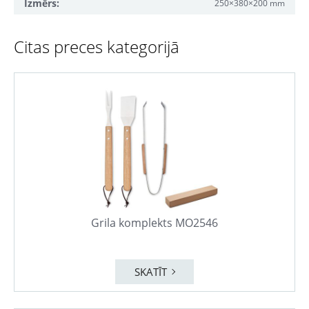
Izmērs:
250×380×200 mm
Citas preces kategorijā
Grila komplekts MO2546
SKATĪT