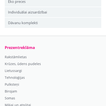
Eko preces
Individuālai aizsardzībai
Dāvanu komplekti
Prezentreklāma
Rakstāmlietas
Krūzes, ūdens pudeles
Lietussargi
Tehnoloģijas
Pulksteņi
Birojam
Somas
Mājai un atpūtai