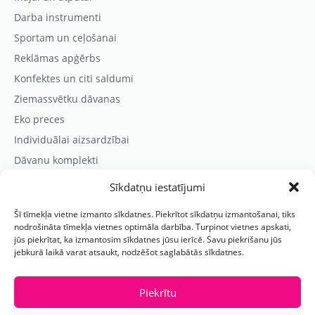
Darba instrumenti
Sportam un ceļošanai
Reklāmas apģērbs
Konfektes un citi saldumi
Ziemassvētku dāvanas
Eko preces
Individuālai aizsardzībai
Dāvanu komplekti
Sīkdatņu iestatījumi
Kontaktinformācija
Šī tīmekļa vietne izmanto sīkdatnes. Piekrītot sīkdatņu izmantošanai, tiks
Prezentreklāmas aģentūra “PARIS”
nodrošināta tīmekļa vietnes optimāla darbība. Turpinot vietnes apskati,
jūs piekrītat, ka izmantosim sīkdatnes jūsu ierīcē. Savu piekrišanu jūs
Reģ.nr.: 40103625328
jebkurā laikā varat atsaukt, nodzēšot saglabātās sīkdatnes.
Tālr.:
(+371) 29118114
E-pasts:
paris@parisreklama.lv
Piekrītu