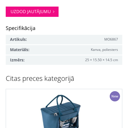
UZDOD JAUTĀJUMU
Specifikācija
Artikuls:
MO6867
Materiāls:
Kanva, poliesters
Izmērs:
25 × 15.50 × 14.5 cm
Citas preces kategorijā
New