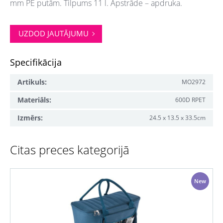
mm PE putām. Tilpums 11 l. Apstrāde – apdruka.
UZDOD JAUTĀJUMU
Specifikācija
Artikuls:
MO2972
Materiāls:
600D RPET
Izmērs:
24.5 x 13.5 x 33.5cm
Citas preces kategorijā
New