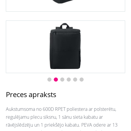
Preces apraksts
Aukstumsoma no 600D RPET poliestera ar polsterētu,
regulējamu plecu siksnu, 1 sānu sieta kabatu ar
rāvējslēdzēju un 1 priekšējo kabatu. PEVA odere ar 13