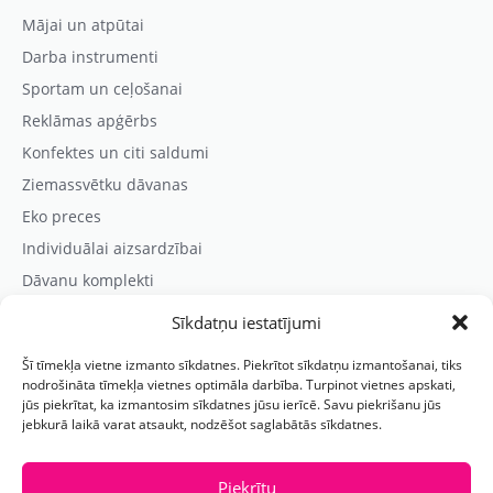
Mājai un atpūtai
Darba instrumenti
Sportam un ceļošanai
Reklāmas apģērbs
Konfektes un citi saldumi
Ziemassvētku dāvanas
Eko preces
Individuālai aizsardzībai
Dāvanu komplekti
Sīkdatņu iestatījumi
Kontaktinformācija
Šī tīmekļa vietne izmanto sīkdatnes. Piekrītot sīkdatņu izmantošanai, tiks
Prezentreklāmas aģentūra “PARIS”
nodrošināta tīmekļa vietnes optimāla darbība. Turpinot vietnes apskati,
jūs piekrītat, ka izmantosim sīkdatnes jūsu ierīcē. Savu piekrišanu jūs
Reģ.nr.: 40103625328
jebkurā laikā varat atsaukt, nodzēšot saglabātās sīkdatnes.
Tālr.:
(+371) 29118114
E-pasts:
paris@parisreklama.lv
Piekrītu