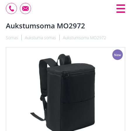
Aukstumsoma MO2972
Somas
Aukstuma somas
Aukstumsoma MO2972
New