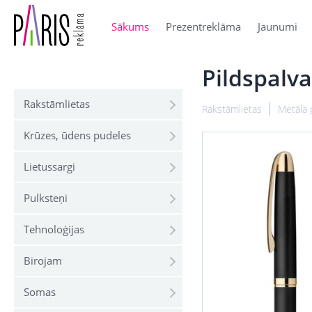
Sākums
Prezentreklāma
Jaunumi
Pildspalv
Rakstāmlietas
Rakstāmlietas
Metāla 
Krūzes, ūdens pudeles
Lietussargi
Pulksteņi
Tehnoloģijas
Birojam
Somas