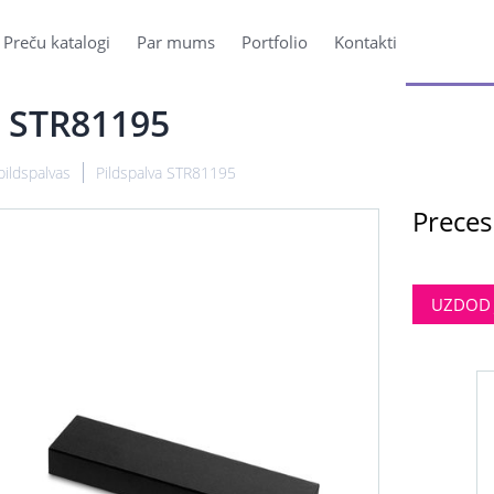
Preču katalogi
Par mums
Portfolio
Kontakti
a STR81195
pildspalvas
Pildspalva STR81195
Preces
UZDOD 