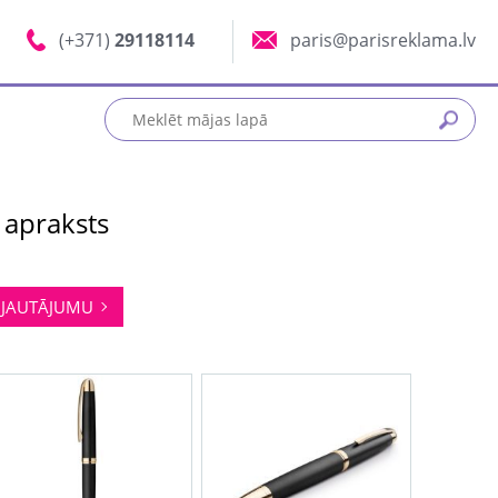
(+371)
29118114
paris@parisreklama.lv
 apraksts
JAUTĀJUMU