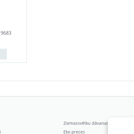
19683
Ziemassvētku dāvanas
i
Eko preces