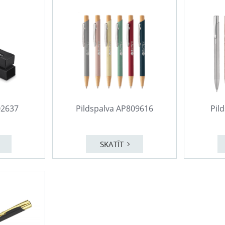
O2637
Pildspalva AP809616
Pil
SKATĪT