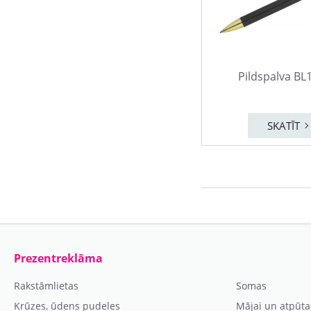
Pildspalva BL
SKATĪT
Prezentreklāma
Rakstāmlietas
Somas
Krūzes, ūdens pudeles
Mājai un atpūta