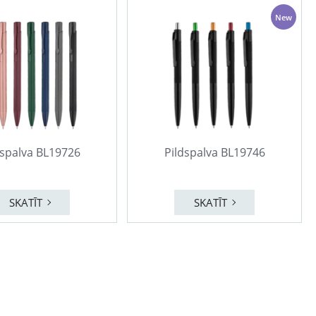
New
dspalva BL19726
Pildspalva BL19746
SKATĪT
SKATĪT