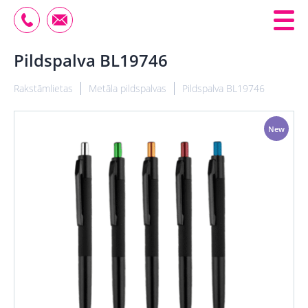
Pildspalva BL19746
Rakstāmlietas
Metāla pildspalvas
Pildspalva BL19746
New