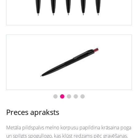
Preces apraksts
Metāla pildspalvs melno korpusu papildina krāsaina poga
un spilgts spoguļlogo, kas kļūst redzams pēc gravēšanas.