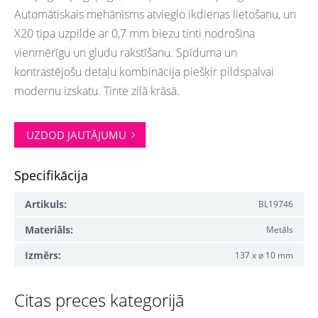
Automātiskais mehānisms atvieglo ikdienas lietošanu, un
X20 tipa uzpilde ar 0,7 mm biezu tinti nodrošina
vienmērīgu un gludu rakstīšanu. Spīduma un
kontrastējošu detaļu kombinācija piešķir pildspalvai
modernu izskatu. Tinte zilā krāsā.
UZDOD JAUTĀJUMU
Specifikācija
Artikuls:
BL19746
Materiāls:
Metāls
Izmērs:
137 x ⌀ 10 mm
Citas preces kategorijā