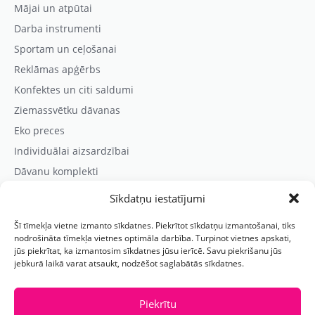
Mājai un atpūtai
Darba instrumenti
Sportam un ceļošanai
Reklāmas apģērbs
Konfektes un citi saldumi
Ziemassvētku dāvanas
Eko preces
Individuālai aizsardzībai
Dāvanu komplekti
Sīkdatņu iestatījumi
Kontaktinformācija
Šī tīmekļa vietne izmanto sīkdatnes. Piekrītot sīkdatņu izmantošanai, tiks
Prezentreklāmas aģentūra “PARIS”
nodrošināta tīmekļa vietnes optimāla darbība. Turpinot vietnes apskati,
jūs piekrītat, ka izmantosim sīkdatnes jūsu ierīcē. Savu piekrišanu jūs
Reģ.nr.: 40103625328
jebkurā laikā varat atsaukt, nodzēšot saglabātās sīkdatnes.
Tālr.:
(+371) 29118114
E-pasts:
paris@parisreklama.lv
Piekrītu