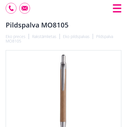
Pildspalva MO8105
Eko preces
Rakstāmlietas
Eko pildspalvas
Pildspalva
MO8105