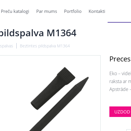
Preču katalogi
Par mums
Portfolio
Kontakti
 pildspalva M1364
dspalvas
Beztintes pildspalva M1364
Preces
Eko – vide
raksta ar 
Apstrāde –
UZDOD 