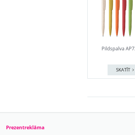
Pildspalva AP
SKATĪT
Prezentreklāma