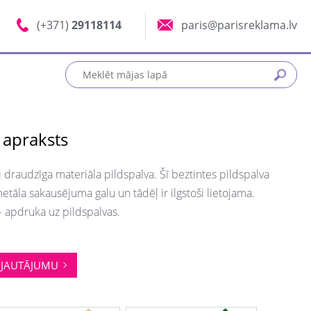
(+371)
29118114
paris@parisreklama.lv
 apraksts
i draudzīga materiāla pildspalva. Šī beztintes pildspalva
metāla sakausējuma galu un tādēļ ir ilgstoši lietojama.
 apdruka uz pildspalvas.
JAUTĀJUMU