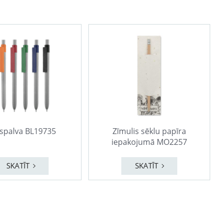
dspalva BL19735
Zīmulis sēklu papīra
iepakojumā MO2257
SKATĪT
SKATĪT