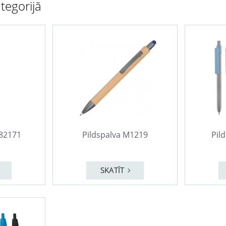
tegorijā
782171
Pildspalva M1219
Pil
SKATĪT