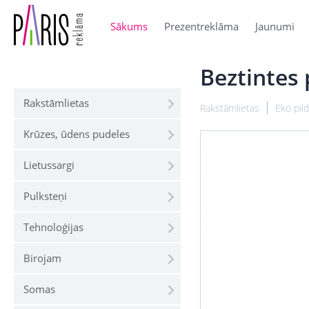
Sākums
Prezentreklāma
Jaunumi
Beztintes
Rakstāmlietas
Rakstāmlietas
Eko pil
Krūzes, ūdens pudeles
Lietussargi
Pulksteņi
Tehnoloģijas
Birojam
Somas