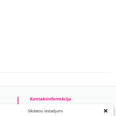
Kontaktinformācija
Prezentreklāmas aģentūra “PARIS”
Sīkdatņu iestatījumi