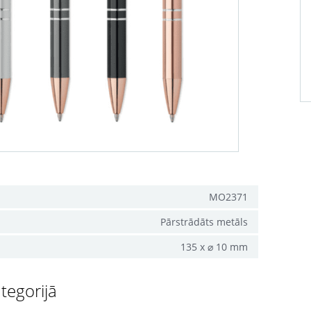
MO2371
Pārstrādāts metāls
135 x ⌀ 10 mm
tegorijā