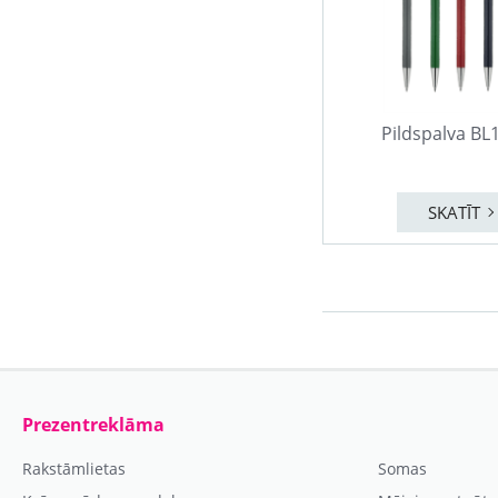
Pildspalva BL
SKATĪT
Prezentreklāma
Rakstāmlietas
Somas