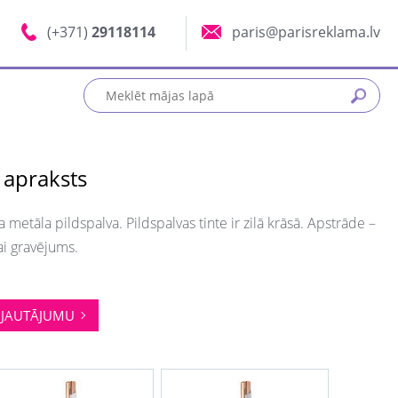
(+371)
29118114
paris@parisreklama.lv
 apraksts
 metāla pildspalva. Pildspalvas tinte ir zilā krāsā. Apstrāde –
i gravējums.
JAUTĀJUMU