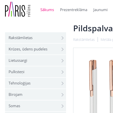
Sākums
Prezentreklāma
Jaunumi
Pildspalv
Rakstāmlietas
Rakstāmlietas
Metāla 
Krūzes, ūdens pudeles
Lietussargi
Pulksteņi
Tehnoloģijas
Birojam
Somas