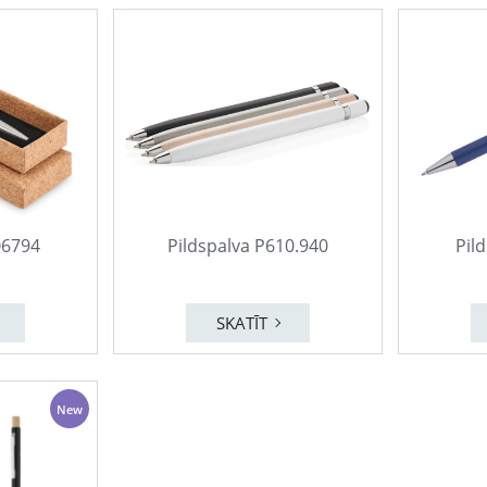
O6794
Pildspalva P610.940
Pil
SKATĪT
New