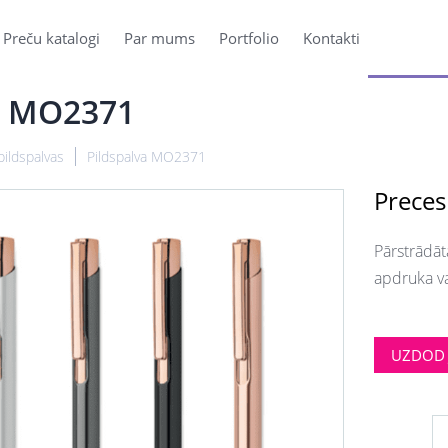
Preču katalogi
Par mums
Portfolio
Kontakti
a MO2371
pildspalvas
Pildspalva MO2371
Preces
Pārstrādāta
apdruka va
UZDOD 