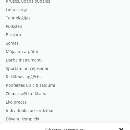
Krūzes, ūdens pudeles
Lietussargi
Tehnoloģijas
Pulksteņi
Birojam
Somas
Mājai un atpūtai
Darba instrumenti
Sportam un ceļošanai
Reklāmas apģērbs
Konfektes un citi saldumi
Ziemassvētku dāvanas
Eko preces
Individuālai aizsardzībai
Dāvanu komplekti
Sīkdatņu iestatījumi