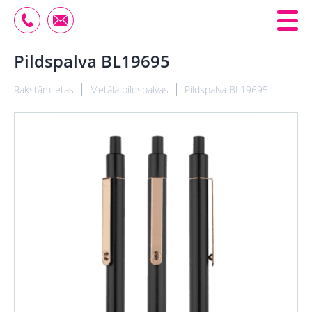
Pildspalva BL19695
Rakstāmlietas
Metāla pildspalvas
Pildspalva BL19695