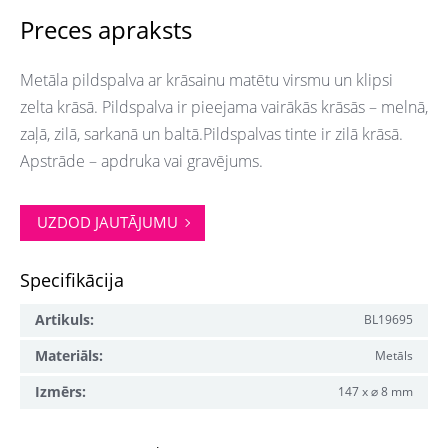
Preces apraksts
Metāla pildspalva ar krāsainu matētu virsmu un klipsi
zelta krāsā. Pildspalva ir pieejama vairākās krāsās – melnā,
zaļā, zilā, sarkanā un baltā.Pildspalvas tinte ir zilā krāsā.
Apstrāde – apdruka vai gravējums.
UZDOD JAUTĀJUMU
Specifikācija
Artikuls:
BL19695
Materiāls:
Metāls
Izmērs:
147 x ⌀ 8 mm