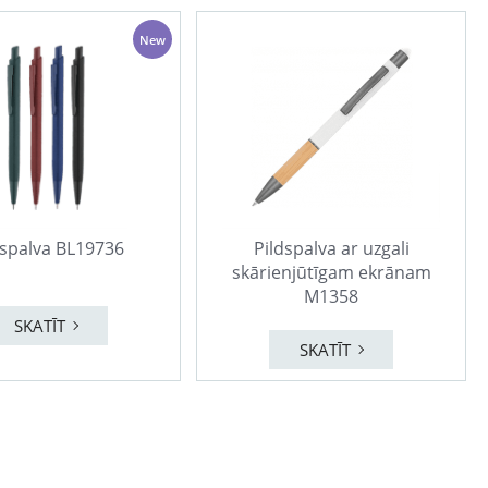
New
dspalva BL19736
Pildspalva ar uzgali
skārienjūtīgam ekrānam
M1358
SKATĪT
SKATĪT