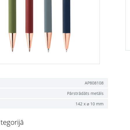
AP808108
Pārstrādāts metāls
142 x ⌀ 10 mm
tegorijā