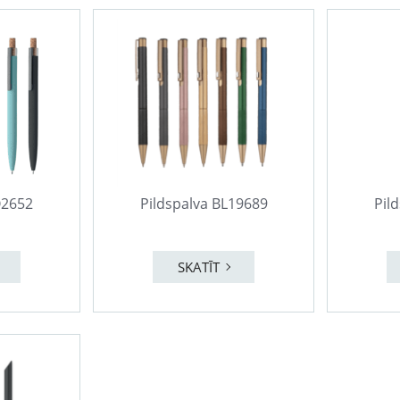
O2652
Pildspalva BL19689
Pil
SKATĪT