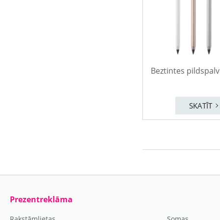
Beztintes pildspa
SKATĪT
Prezentreklāma
Rakstāmlietas
Somas