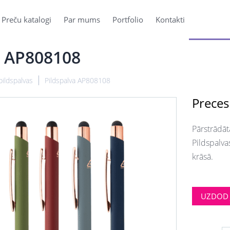
Preču katalogi
Par mums
Portfolio
Kontakti
a AP808108
pildspalvas
Pildspalva AP808108
Preces
Pārstrādāt
Pildspalvas
krāsā.
UZDOD 