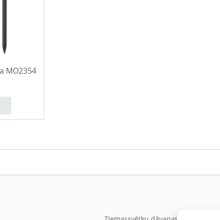
lva MO2354
Ziemassvētku dāvanas