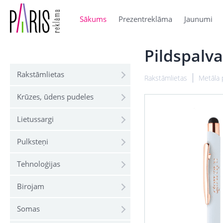
Sākums
Prezentreklāma
Jaunumi
Pildspalv
Rakstāmlietas
Rakstāmlietas
Metāla 
Krūzes, ūdens pudeles
Lietussargi
Pulksteņi
Tehnoloģijas
Birojam
Somas