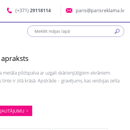
(+371)
29118114
paris@parisreklama.lv
 apraksts
a metāla pildspalva ar uzgali skārienjūtīgiem ekrāniem.
 tinte ir zilā krāsā. Apstrāde – gravējums, kas veidojas zelta
JAUTĀJUMU