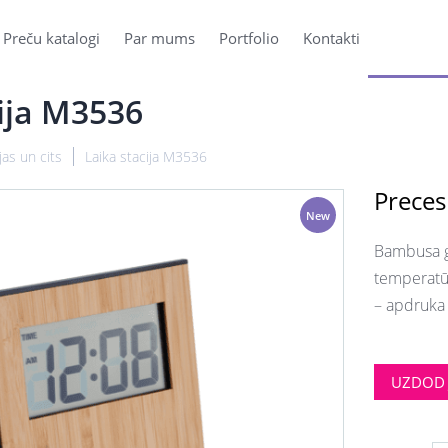
Preču katalogi
Par mums
Portfolio
Kontakti
cija M3536
jas un cits
Laika stacija M3536
Preces
New
Bambusa ga
temperatū
– apdruka 
UZDOD 