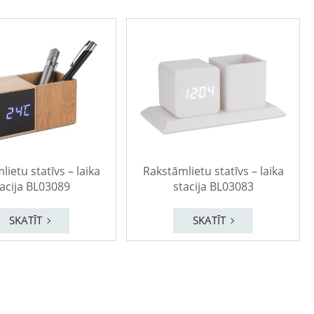
ietu statīvs – laika
Rakstāmlietu statīvs – laika
acija BL03089
stacija BL03083
SKATĪT
SKATĪT