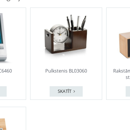
KC6460
Pulkstenis BL03060
Rakstāml
st
SKATĪT