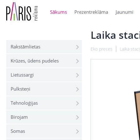
Sākums
Prezentreklāma
Jaunumi
Laika sta
Rakstāmlietas
Eko preces
Laika staci
Krūzes, ūdens pudeles
Lietussargi
Pulksteņi
Tehnoloģijas
Birojam
Somas