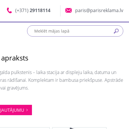
(+371)
29118114
paris@parisreklama.lv
 apraksts
lda pulkstenis – laika stacija ar displeju laika, datuma un
ras rādīšanai. Komplektam ir bambusa priekšpuse. Apstrāde
vai gravējums.
JAUTĀJUMU