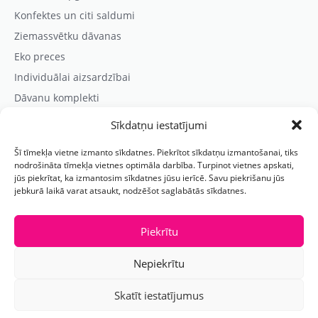
Konfektes un citi saldumi
Ziemassvētku dāvanas
Eko preces
Individuālai aizsardzībai
Dāvanu komplekti
Sīkdatņu iestatījumi
Kontaktinformācija
Šī tīmekļa vietne izmanto sīkdatnes. Piekrītot sīkdatņu izmantošanai, tiks
Prezentreklāmas aģentūra “PARIS”
nodrošināta tīmekļa vietnes optimāla darbība. Turpinot vietnes apskati,
jūs piekrītat, ka izmantosim sīkdatnes jūsu ierīcē. Savu piekrišanu jūs
Reģ.nr.: 40103625328
jebkurā laikā varat atsaukt, nodzēšot saglabātās sīkdatnes.
Tālr.:
(+371) 29118114
E-pasts:
paris@parisreklama.lv
Piekrītu
Nepiekrītu
Skatīt iestatījumus
Copyright 2026 PARIS prezentreklāmas aģentūra. All rigts reserved. webbuilding.lv