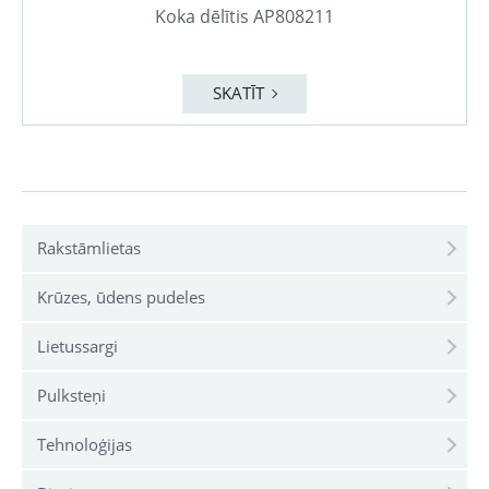
Koka dēlītis AP808211
SKATĪT
Rakstāmlietas
Krūzes, ūdens pudeles
Lietussargi
Pulksteņi
Tehnoloģijas