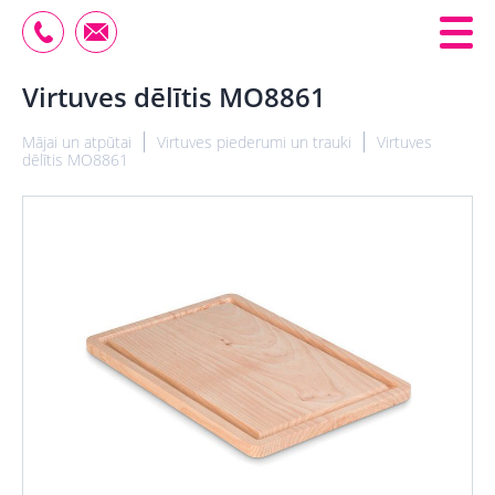
Virtuves dēlītis MO8861
Mājai un atpūtai
Virtuves piederumi un trauki
Virtuves
dēlītis MO8861