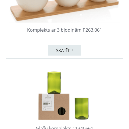
Komplekts ar 3 bļodiņām P263.061
SKATĪT
Glāžu komplekts 11340561