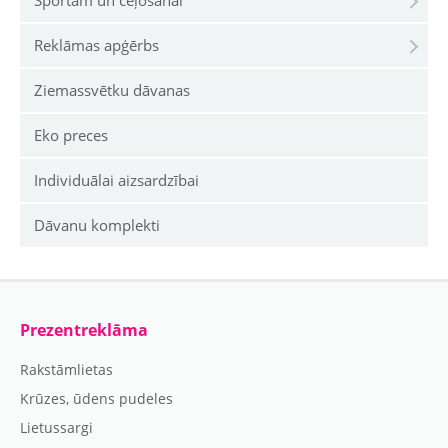
Sportam un ceļošanai
Reklāmas apģērbs
Ziemassvētku dāvanas
Eko preces
Individuālai aizsardzībai
Dāvanu komplekti
Prezentreklāma
Rakstāmlietas
Krūzes, ūdens pudeles
Lietussargi