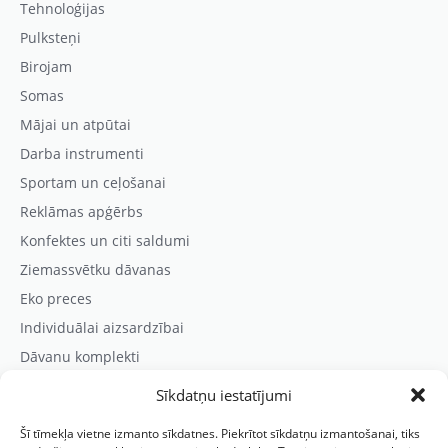
Tehnoloģijas
Pulksteņi
Birojam
Somas
Mājai un atpūtai
Darba instrumenti
Sportam un ceļošanai
Reklāmas apģērbs
Konfektes un citi saldumi
Ziemassvētku dāvanas
Eko preces
Individuālai aizsardzībai
Dāvanu komplekti
Sīkdatņu iestatījumi
Kontaktinformācija
Šī tīmekļa vietne izmanto sīkdatnes. Piekrītot sīkdatņu izmantošanai, tiks
Prezentreklāmas aģentūra “PARIS”