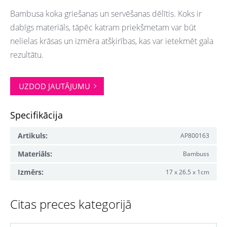
Bambusa koka griešanas un servēšanas dēlītis. Koks ir
dabīgs materiāls, tāpēc katram priekšmetam var būt
nelielas krāsas un izmēra atšķirības, kas var ietekmēt gala
rezultātu.
UZDOD JAUTĀJUMU
Specifikācija
Artikuls:
AP800163
Materiāls:
Bambuss
Izmērs:
17 x 26.5 x 1cm
Citas preces kategorijā