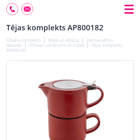
Tējas komplekts AP800182
Dāvanu komplekti
Mājai un atpūtai
Ziemassvētku
dāvanas
Virtuves piederumi un trauki
Tējas komplekts
AP800182