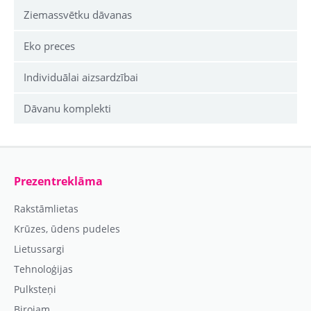
Ziemassvētku dāvanas
Eko preces
Individuālai aizsardzībai
Dāvanu komplekti
Prezentreklāma
Rakstāmlietas
Krūzes, ūdens pudeles
Lietussargi
Tehnoloģijas
Pulksteņi
Birojam