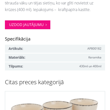
tērauda vāku un tējas sietiņu, ko var glīti novietot uz
krūzes (400 ml). Iepakojums – kraftpapīra kastīte.
UZDOD JAUTĀJUMU
Specifikācija
Artikuls:
AP800182
Materiāls:
Keramika
Tilpums:
430ml un 400ml
Citas preces kategorijā