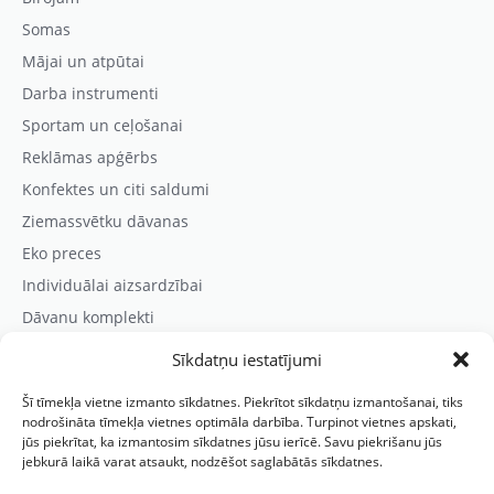
Somas
Mājai un atpūtai
Darba instrumenti
Sportam un ceļošanai
Reklāmas apģērbs
Konfektes un citi saldumi
Ziemassvētku dāvanas
Eko preces
Individuālai aizsardzībai
Dāvanu komplekti
Sīkdatņu iestatījumi
Kontaktinformācija
Šī tīmekļa vietne izmanto sīkdatnes. Piekrītot sīkdatņu izmantošanai, tiks
Prezentreklāmas aģentūra “PARIS”
nodrošināta tīmekļa vietnes optimāla darbība. Turpinot vietnes apskati,
jūs piekrītat, ka izmantosim sīkdatnes jūsu ierīcē. Savu piekrišanu jūs
Reģ.nr.: 40103625328
jebkurā laikā varat atsaukt, nodzēšot saglabātās sīkdatnes.
Tālr.:
(+371) 29118114