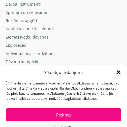
Darba instrumenti
Sportam un ceļošanai
Reklāmas apģērbs
Konfektes un citi saldumi
Ziemassvētku dāvanas
Eko preces
Individuālai aizsardzībai
Dāvanu komplekti
Sīkdatņu iestatījumi
Kontaktinformācija
Šī tīmekļa vietne izmanto sīkdatnes. Piekrītot sīkdatņu izmantošanai, tiks
Prezentreklāmas aģentūra “PARIS”
nodrošināta tīmekļa vietnes optimāla darbība. Turpinot vietnes apskati,
jūs piekrītat, ka izmantosim sīkdatnes jūsu ierīcē. Savu piekrišanu jūs
Reģ.nr.: 40103625328
jebkurā laikā varat atsaukt, nodzēšot saglabātās sīkdatnes.
Tālr.:
(+371) 29118114
E-pasts:
paris@parisreklama.lv
Piekrītu