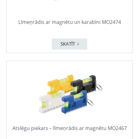
Līmeņrādis ar magnētu un karabīni MO2474
SKATĪT
Atslēgu piekars – līmeņrādis ar magnētu MO2467