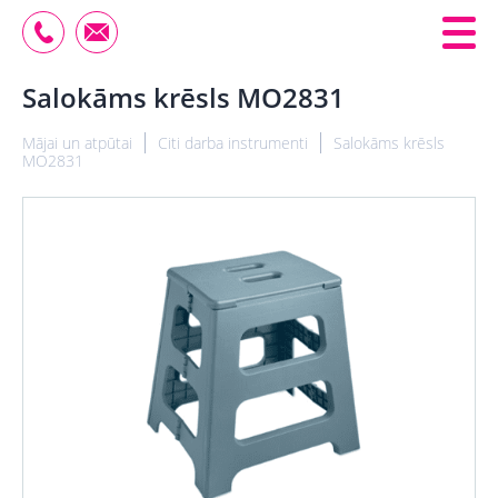
Salokāms krēsls MO2831
Mājai un atpūtai
Citi darba instrumenti
Salokāms krēsls
MO2831