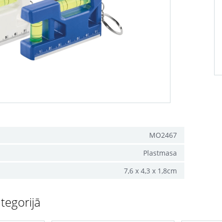
MO2467
Plastmasa
7,6 x 4,3 x 1,8cm
tegorijā