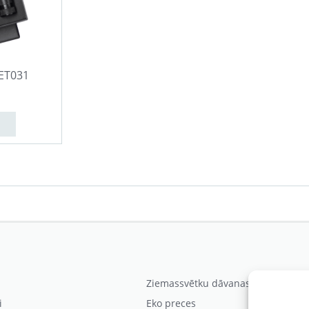
ET031
Ziemassvētku dāvanas
i
Eko preces