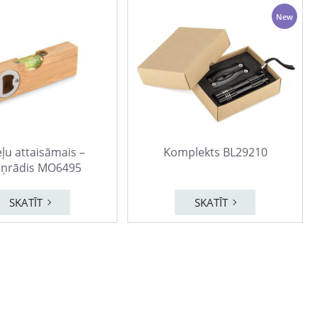
New
ļu attaisāmais –
Komplekts BL29210
eņrādis MO6495
SKATĪT
SKATĪT