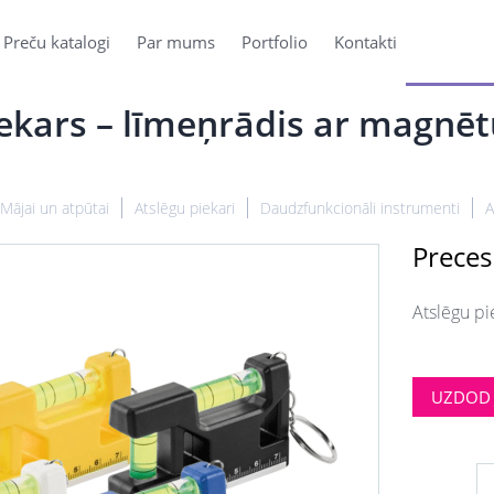
Preču katalogi
Par mums
Portfolio
Kontakti
iekars – līmeņrādis ar magnē
Mājai un atpūtai
Atslēgu piekari
Daudzfunkcionāli instrumenti
A
Preces
Atslēgu pi
UZDOD 