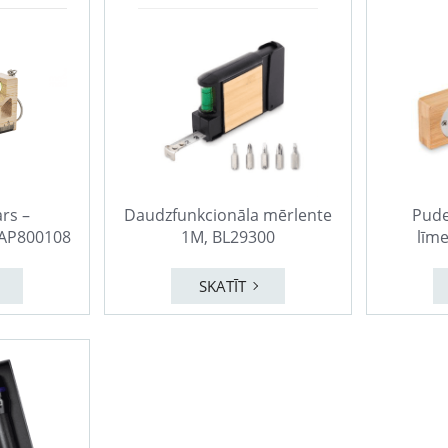
rs –
Daudzfunkcionāla mērlente
Pude
 AP800108
1M, BL29300
līm
SKATĪT