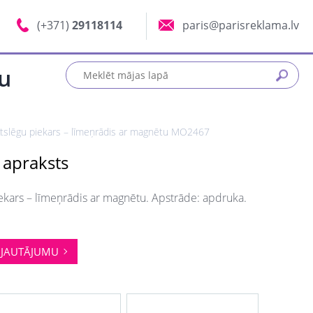
(+371)
29118114
paris@parisreklama.lv
tu
tslēgu piekars – līmeņrādis ar magnētu MO2467
 apraksts
ekars – līmeņrādis ar magnētu. Apstrāde: apdruka.
JAUTĀJUMU