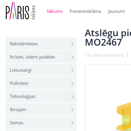
Sākums
Prezentreklāma
Jaunumi
Atslēgu p
MO2467
Rakstāmlietas
Citi darba instrumenti
Krūzes, ūdens pudeles
Lietussargi
Pulksteņi
Tehnoloģijas
Birojam
Somas