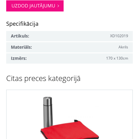
UZDOD JAUTĀJUMU
Specifikācija
Artikuls:
XD102019
Materiāls:
Akrils
Izmērs:
170 x 130cm
Citas preces kategorijā