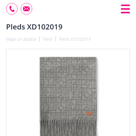
Pleds XD102019
Mājai un atpūtai
Pledi
Pleds XD102019