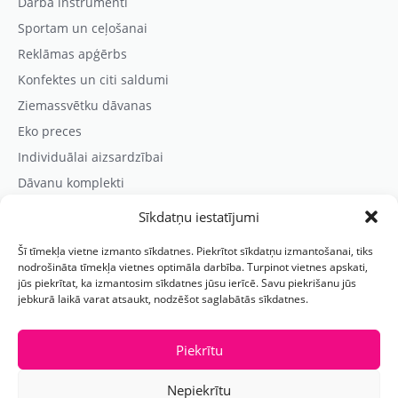
Darba instrumenti
Sportam un ceļošanai
Reklāmas apģērbs
Konfektes un citi saldumi
Ziemassvētku dāvanas
Eko preces
Individuālai aizsardzībai
Dāvanu komplekti
Sīkdatņu iestatījumi
Kontaktinformācija
Šī tīmekļa vietne izmanto sīkdatnes. Piekrītot sīkdatņu izmantošanai, tiks
Prezentreklāmas aģentūra “PARIS”
nodrošināta tīmekļa vietnes optimāla darbība. Turpinot vietnes apskati,
jūs piekrītat, ka izmantosim sīkdatnes jūsu ierīcē. Savu piekrišanu jūs
Reģ.nr.: 40103625328
jebkurā laikā varat atsaukt, nodzēšot saglabātās sīkdatnes.
Tālr.:
(+371) 29118114
E-pasts:
paris@parisreklama.lv
Piekrītu
Nepiekrītu