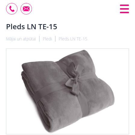
Pleds LN TE-15
Mājai un atpūtai
Pledi
Pleds LN TE-15