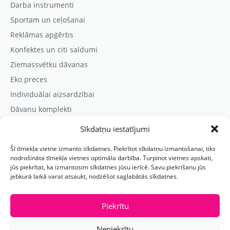
Darba instrumenti
Sportam un ceļošanai
Reklāmas apģērbs
Konfektes un citi saldumi
Ziemassvētku dāvanas
Eko preces
Individuālai aizsardzībai
Dāvanu komplekti
Sīkdatņu iestatījumi
Kontaktinformācija
Šī tīmekļa vietne izmanto sīkdatnes. Piekrītot sīkdatņu izmantošanai, tiks
Prezentreklāmas aģentūra “PARIS”
nodrošināta tīmekļa vietnes optimāla darbība. Turpinot vietnes apskati,
jūs piekrītat, ka izmantosim sīkdatnes jūsu ierīcē. Savu piekrišanu jūs
Reģ.nr.: 40103625328
jebkurā laikā varat atsaukt, nodzēšot saglabātās sīkdatnes.
Tālr.:
(+371) 29118114
E-pasts:
paris@parisreklama.lv
Piekrītu
Nepiekrītu