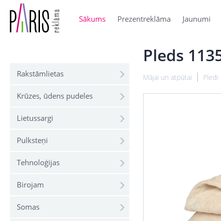
Sākums
Prezentreklāma
Jaunumi
Pleds 113
Rakstāmlietas
Mājai un atpūtai
Pledi
Krūzes, ūdens pudeles
Lietussargi
Pulksteņi
Tehnoloģijas
Birojam
Somas