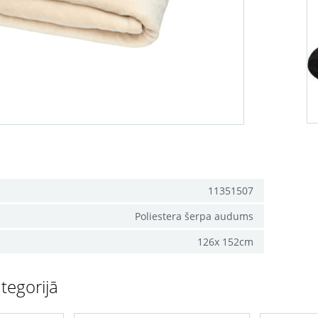
11351507
Poliestera šerpa audums
126x 152cm
tegorijā