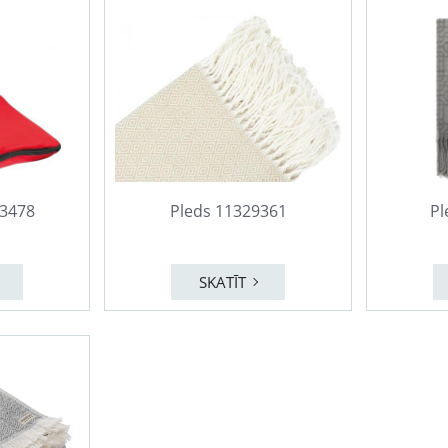
Y3478
Pleds 11329361
Pl
SKATĪT