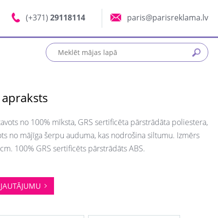
(+371)
29118114
paris@parisreklama.lv
 apraksts
tavots no 100% mīksta, GRS sertificēta pārstrādāta poliestera,
dots no mājīga šerpu auduma, kas nodrošina siltumu. Izmērs
cm. 100% GRS sertificēts pārstrādāts ABS.
JAUTĀJUMU