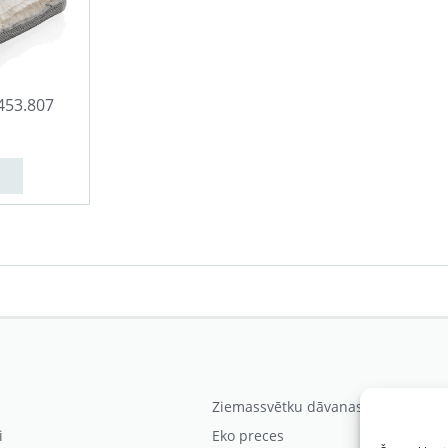
P453.807
Ziemassvētku dāvanas
i
Eko preces