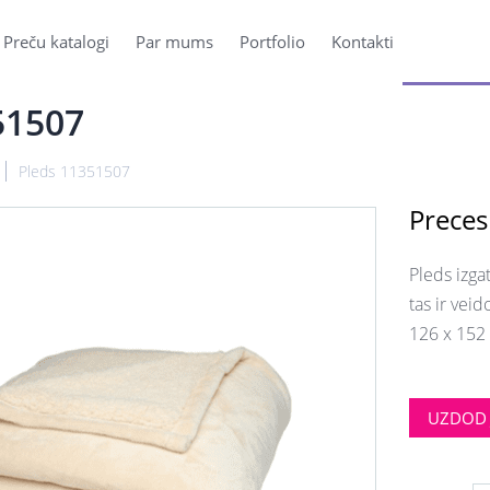
Preču katalogi
Par mums
Portfolio
Kontakti
51507
Pleds 11351507
Preces
Pleds izga
tas ir vei
126 x 152 
UZDOD 