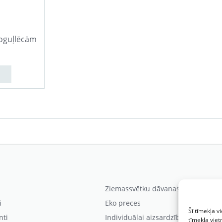
poguļlēcām
Ziemassvētku dāvanas
i
Eko preces
Šī tīmekļa v
nti
Individuālai aizsardzībai
tīmekļa viet