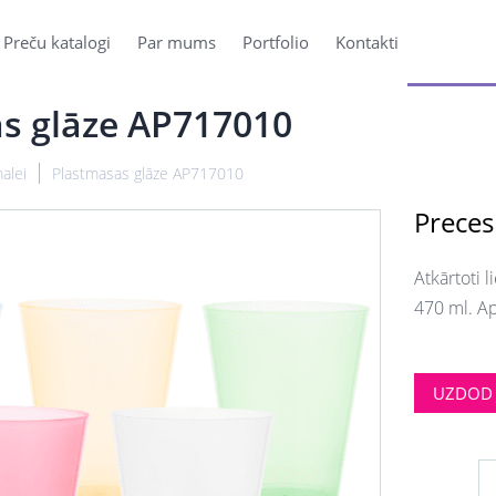
Preču katalogi
Par mums
Portfolio
Kontakti
s glāze AP717010
alei
Plastmasas glāze AP717010
Preces
Atkārtoti 
470 ml. A
UZDOD 