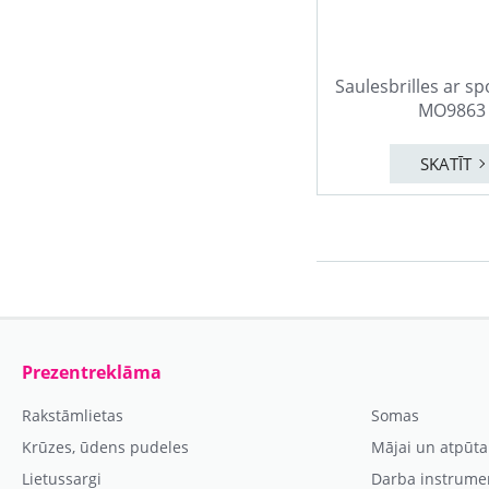
Saulesbrilles ar s
MO9863
SKATĪT
Prezentreklāma
Rakstāmlietas
Somas
Krūzes, ūdens pudeles
Mājai un atpūta
Lietussargi
Darba instrume