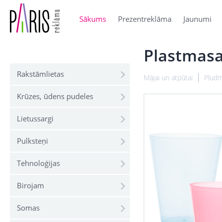
Sākums
Prezentreklāma
Jaunumi
Plastmasa
Rakstāmlietas
Mājai un atpūtai
Pludm
Krūzes, ūdens pudeles
Lietussargi
Pulksteņi
Tehnoloģijas
Birojam
Somas