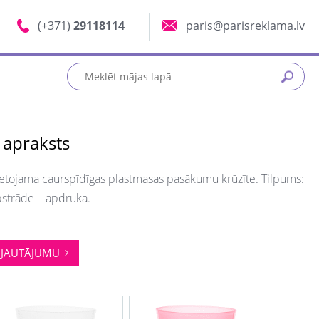
(+371)
29118114
paris@parisreklama.lv
 apraksts
lietojama caurspīdīgas plastmasas pasākumu krūzīte. Tilpums:
pstrāde – apdruka.
JAUTĀJUMU