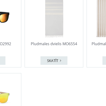
MO2992
Pludmales dvielis MO6554
Pludmal
SKATĪT