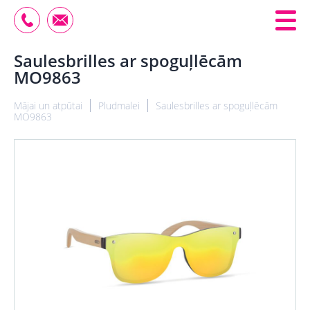
Saulesbrilles ar spoguļlēcām
MO9863
Mājai un atpūtai
Pludmalei
Saulesbrilles ar spoguļlēcām
MO9863