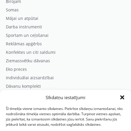
Birojam
Somas
Mājai un atpūtai
Darba instrumenti
Sportam un ceļošanai
Reklāmas apģērbs
Konfektes un citi saldumi
Ziemassvētku dāvanas
Eko preces
Individuālai aizsardzībai
Dāvanu komplekti
Sīkdatņu iestatījumi
Kontaktinformācija
Šī tīmekļa vietne izmanto sīkdatnes. Piekrītot sīkdatņu izmantošanai, tiks
Prezentreklāmas aģentūra “PARIS”
nodrošināta tīmekļa vietnes optimāla darbība. Turpinot vietnes apskati,
jūs piekrītat, ka izmantosim sīkdatnes jūsu ierīcē. Savu piekrišanu jūs
Reģ.nr.: 40103625328
jebkurā laikā varat atsaukt, nodzēšot saglabātās sīkdatnes.
Tālr.:
(+371) 29118114