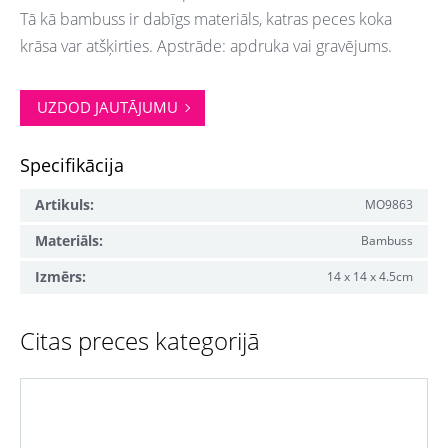
Tā kā bambuss ir dabīgs materiāls, katras peces koka
krāsa var atšķirties. Apstrāde: apdruka vai gravējums.
UZDOD JAUTĀJUMU
Specifikācija
Artikuls:
MO9863
Materiāls:
Bambuss
Izmērs:
14 x 14 x 4.5cm
Citas preces kategorijā