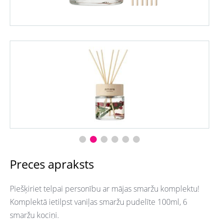
Preces apraksts
Piešķiriet telpai personību ar mājas smaržu komplektu!
Komplektā ietilpst vaniļas smaržu pudelīte 100ml, 6
smaržu kociņi.