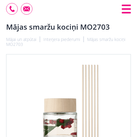
Mājas smaržu kociņi MO2703
Mājai un atpūtai
Interjera piederumi
Mājas smaržu kociņi
MO2703