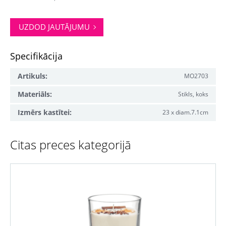
UZDOD JAUTĀJUMU
Specifikācija
Artikuls:
MO2703
Materiāls:
Stikls, koks
Izmērs kastītei:
23 x diam.7.1cm
Citas preces kategorijā