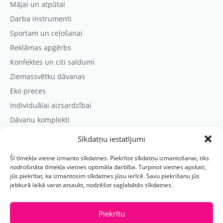
Mājai un atpūtai
Darba instrumenti
Sportam un ceļošanai
Reklāmas apģērbs
Konfektes un citi saldumi
Ziemassvētku dāvanas
Eko preces
Individuālai aizsardzībai
Dāvanu komplekti
Sīkdatņu iestatījumi
Kontaktinformācija
Šī tīmekļa vietne izmanto sīkdatnes. Piekrītot sīkdatņu izmantošanai, tiks
Prezentreklāmas aģentūra “PARIS”
nodrošināta tīmekļa vietnes optimāla darbība. Turpinot vietnes apskati,
jūs piekrītat, ka izmantosim sīkdatnes jūsu ierīcē. Savu piekrišanu jūs
Reģ.nr.: 40103625328
jebkurā laikā varat atsaukt, nodzēšot saglabātās sīkdatnes.
Tālr.:
(+371) 29118114
E-pasts:
paris@parisreklama.lv
Piekrītu