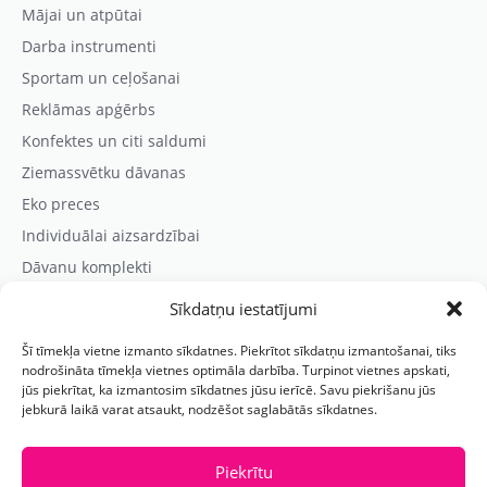
Mājai un atpūtai
Darba instrumenti
Sportam un ceļošanai
Reklāmas apģērbs
Konfektes un citi saldumi
Ziemassvētku dāvanas
Eko preces
Individuālai aizsardzībai
Dāvanu komplekti
Sīkdatņu iestatījumi
Kontaktinformācija
Šī tīmekļa vietne izmanto sīkdatnes. Piekrītot sīkdatņu izmantošanai, tiks
Prezentreklāmas aģentūra “PARIS”
nodrošināta tīmekļa vietnes optimāla darbība. Turpinot vietnes apskati,
jūs piekrītat, ka izmantosim sīkdatnes jūsu ierīcē. Savu piekrišanu jūs
Reģ.nr.: 40103625328
jebkurā laikā varat atsaukt, nodzēšot saglabātās sīkdatnes.
Tālr.:
(+371) 29118114
E-pasts:
paris@parisreklama.lv
Piekrītu