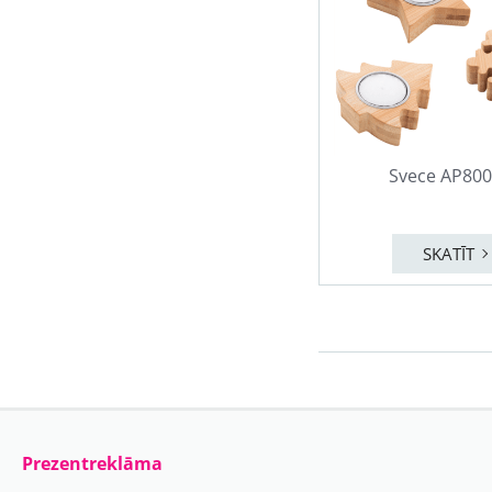
Svece AP80
SKATĪT
Prezentreklāma