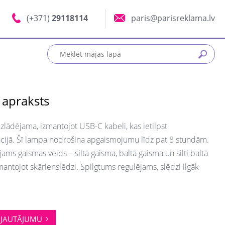
(+371)
29118114
paris@parisreklama.lv
 apraksts
zlādējama, izmantojot USB-C kabeli, kas ietilpst
cijā. Šī lampa nodrošina apgaismojumu līdz pat 8 stundām.
jams gaismas veids – siltā gaisma, baltā gaisma un silti baltā
mantojot skārienslēdzi. Spilgtums regulējams, slēdzi ilgāk
JAUTĀJUMU