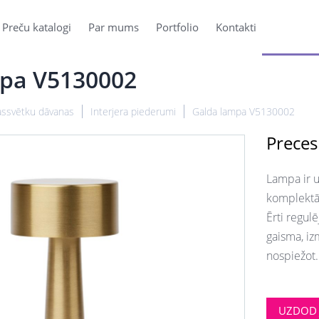
Preču katalogi
Par mums
Portfolio
Kontakti
pa V5130002
ssvētku dāvanas
Interjera piederumi
Galda lampa V5130002
Preces
Lampa ir u
komplektā
Ērti regulē
gaisma, iz
nospiežot.
UZDOD 