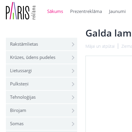
Sākums
Prezentreklāma
Jaunumi
Galda lam
Rakstāmlietas
Mājai un atpūtai
Ziema
Krūzes, ūdens pudeles
Lietussargi
Pulksteņi
Tehnoloģijas
Birojam
Somas