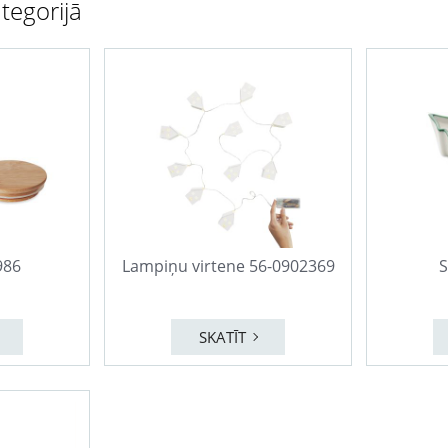
tegorijā
986
Lampiņu virtene 56-0902369
S
SKATĪT