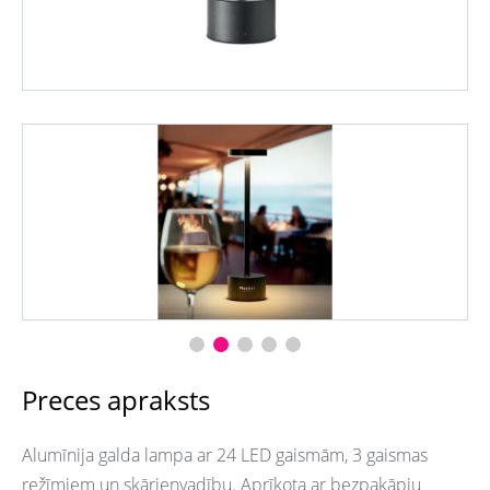
Preces apraksts
Alumīnija galda lampa ar 24 LED gaismām, 3 gaismas
režīmiem un skārienvadību. Aprīkota ar bezpakāpju