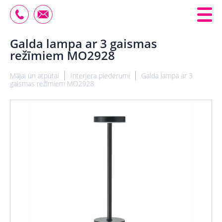
Galda lampa ar 3 gaismas
režīmiem MO2928
Mājai un atpūtai
Interjera piederumi
Galda lampa ar 3
gaismas režīmiem MO2928