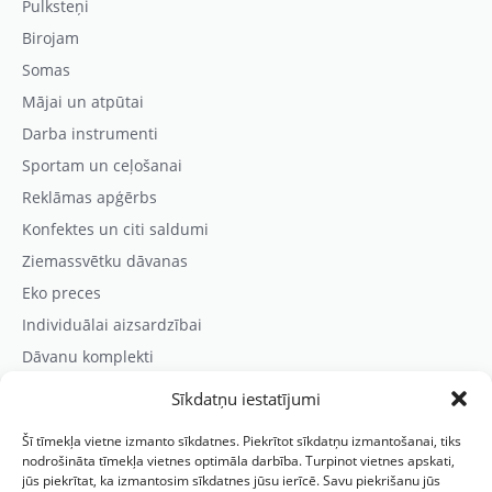
Pulksteņi
Birojam
Somas
Mājai un atpūtai
Darba instrumenti
Sportam un ceļošanai
Reklāmas apģērbs
Konfektes un citi saldumi
Ziemassvētku dāvanas
Eko preces
Individuālai aizsardzībai
Dāvanu komplekti
Sīkdatņu iestatījumi
Kontaktinformācija
Šī tīmekļa vietne izmanto sīkdatnes. Piekrītot sīkdatņu izmantošanai, tiks
Prezentreklāmas aģentūra “PARIS”
nodrošināta tīmekļa vietnes optimāla darbība. Turpinot vietnes apskati,
jūs piekrītat, ka izmantosim sīkdatnes jūsu ierīcē. Savu piekrišanu jūs
Reģ.nr.: 40103625328