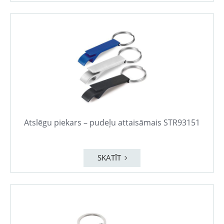
Atslēgu piekars – pudeļu attaisāmais STR93151
SKATĪT