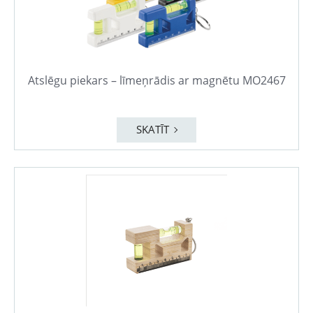
Atslēgu piekars – līmeņrādis ar magnētu MO2467
SKATĪT