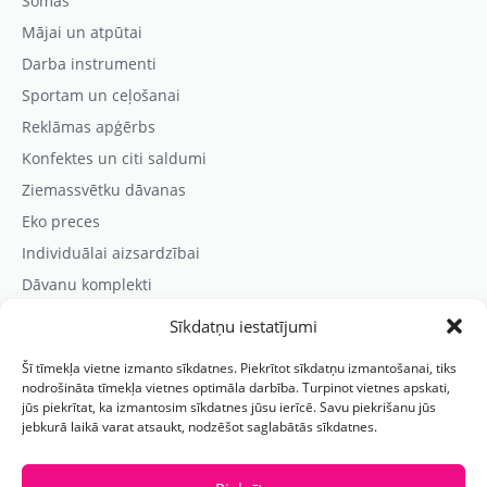
Somas
Mājai un atpūtai
Darba instrumenti
Sportam un ceļošanai
Reklāmas apģērbs
Konfektes un citi saldumi
Ziemassvētku dāvanas
Eko preces
Individuālai aizsardzībai
Dāvanu komplekti
Sīkdatņu iestatījumi
Kontaktinformācija
Šī tīmekļa vietne izmanto sīkdatnes. Piekrītot sīkdatņu izmantošanai, tiks
Prezentreklāmas aģentūra “PARIS”
nodrošināta tīmekļa vietnes optimāla darbība. Turpinot vietnes apskati,
jūs piekrītat, ka izmantosim sīkdatnes jūsu ierīcē. Savu piekrišanu jūs
Reģ.nr.: 40103625328
jebkurā laikā varat atsaukt, nodzēšot saglabātās sīkdatnes.
Tālr.:
(+371) 29118114
E-pasts:
paris@parisreklama.lv