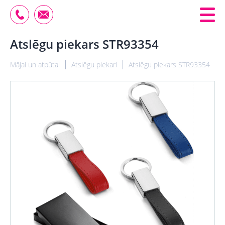
Atslēgu piekars STR93354
Mājai un atpūtai
Atslēgu piekari
Atslēgu piekars STR93354