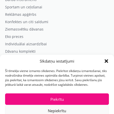
Sportam un ceļošanai
Reklāmas apģērbs
Konfektes un citi saldumi
Ziemassvētku dāvanas
Eko preces
Individuālai aizsardzībai
Dāvanu komplekti
Sīkdatņu iestatījumi
Kontaktinformācija
Šī tīmekļa vietne izmanto sīkdatnes. Piekrītot sīkdatņu izmantošanai, tiks
Prezentreklāmas aģentūra “PARIS”
nodrošināta tīmekļa vietnes optimāla darbība. Turpinot vietnes apskati,
jūs piekrītat, ka izmantosim sīkdatnes jūsu ierīcē. Savu piekrišanu jūs
Reģ.nr.: 40103625328
jebkurā laikā varat atsaukt, nodzēšot saglabātās sīkdatnes.
Tālr.:
(+371) 29118114
E-pasts:
paris@parisreklama.lv
Piekrītu
Nepiekrītu