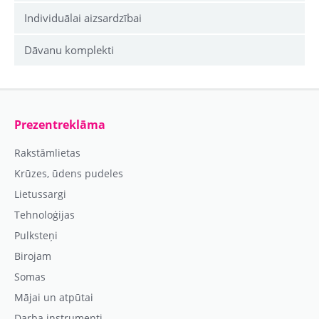
Individuālai aizsardzībai
Dāvanu komplekti
Prezentreklāma
Rakstāmlietas
Krūzes, ūdens pudeles
Lietussargi
Tehnoloģijas
Pulksteņi
Birojam
Somas
Mājai un atpūtai
Darba instrumenti