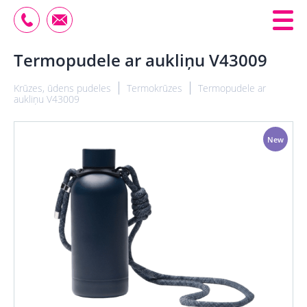
Termopudele ar aukliņu V43009
Krūzes, ūdens pudeles
Termokrūzes
Termopudele ar
aukliņu V43009
New