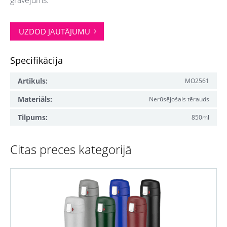
gravējums.
UZDOD JAUTĀJUMU
Specifikācija
Artikuls:
MO2561
Materiāls:
Nerūsējošais tērauds
Tilpums:
850ml
Citas preces kategorijā