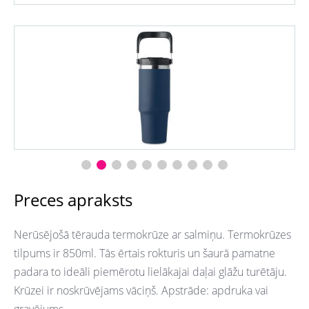
Preces apraksts
Nerūsējošā tērauda termokrūze ar salmiņu. Termokrūzes
tilpums ir 850ml. Tās ērtais rokturis un šaurā pamatne
padara to ideāli piemērotu lielākajai daļai glāžu turētāju.
Krūzei ir noskrūvējams vāciņš. Apstrāde: apdruka vai