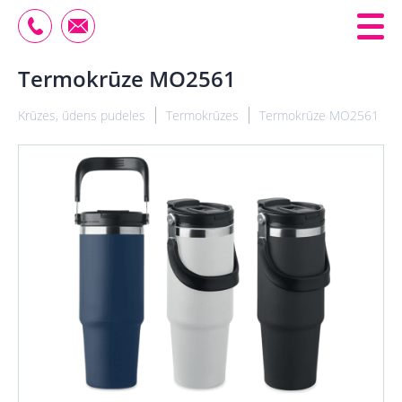
Termokrūze MO2561
Krūzes, ūdens pudeles
Termokrūzes
Termokrūze MO2561