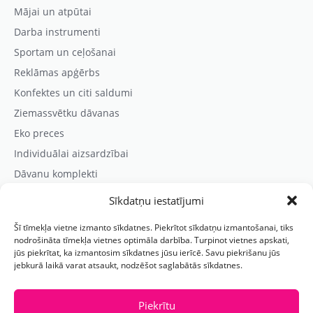
Mājai un atpūtai
Darba instrumenti
Sportam un ceļošanai
Reklāmas apģērbs
Konfektes un citi saldumi
Ziemassvētku dāvanas
Eko preces
Individuālai aizsardzībai
Dāvanu komplekti
Sīkdatņu iestatījumi
Kontaktinformācija
Šī tīmekļa vietne izmanto sīkdatnes. Piekrītot sīkdatņu izmantošanai, tiks
Prezentreklāmas aģentūra “PARIS”
nodrošināta tīmekļa vietnes optimāla darbība. Turpinot vietnes apskati,
jūs piekrītat, ka izmantosim sīkdatnes jūsu ierīcē. Savu piekrišanu jūs
Reģ.nr.: 40103625328
jebkurā laikā varat atsaukt, nodzēšot saglabātās sīkdatnes.
Tālr.:
(+371) 29118114
E-pasts:
paris@parisreklama.lv
Piekrītu