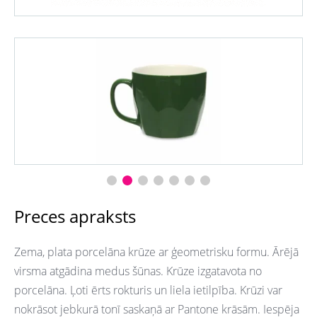
Preces apraksts
Zema, plata porcelāna krūze ar ģeometrisku formu. Ārējā
virsma atgādina medus šūnas. Krūze izgatavota no
porcelāna. Ļoti ērts rokturis un liela ietilpība. Krūzi var
nokrāsot jebkurā tonī saskaņā ar Pantone krāsām. Iespēja