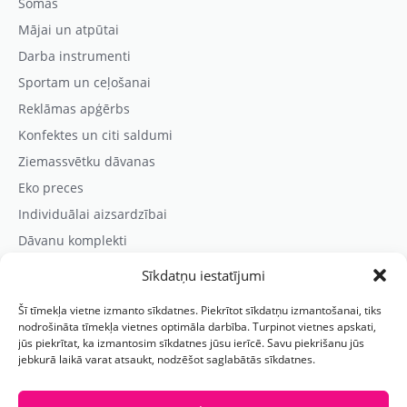
Somas
Mājai un atpūtai
Darba instrumenti
Sportam un ceļošanai
Reklāmas apģērbs
Konfektes un citi saldumi
Ziemassvētku dāvanas
Eko preces
Individuālai aizsardzībai
Dāvanu komplekti
Sīkdatņu iestatījumi
Kontaktinformācija
Šī tīmekļa vietne izmanto sīkdatnes. Piekrītot sīkdatņu izmantošanai, tiks
Prezentreklāmas aģentūra “PARIS”
nodrošināta tīmekļa vietnes optimāla darbība. Turpinot vietnes apskati,
jūs piekrītat, ka izmantosim sīkdatnes jūsu ierīcē. Savu piekrišanu jūs
Reģ.nr.: 40103625328
jebkurā laikā varat atsaukt, nodzēšot saglabātās sīkdatnes.
Tālr.:
(+371) 29118114
E-pasts:
paris@parisreklama.lv