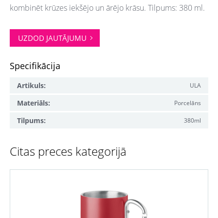
kombinēt krūzes iekšējo un ārējo krāsu. Tilpums: 380 ml.
UZDOD JAUTĀJUMU
Specifikācija
Artikuls:
ULA
Materiāls:
Porcelāns
Tilpums:
380ml
Citas preces kategorijā