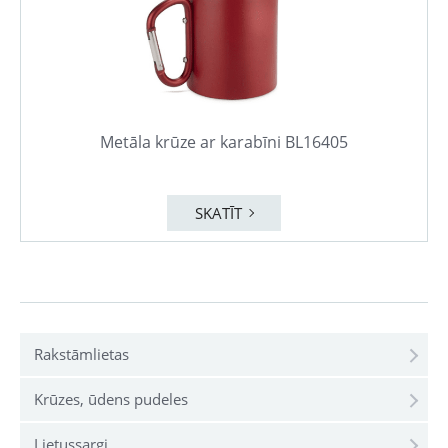
Metāla krūze ar karabīni BL16405
SKATĪT
Rakstāmlietas
Krūzes, ūdens pudeles
Lietussargi