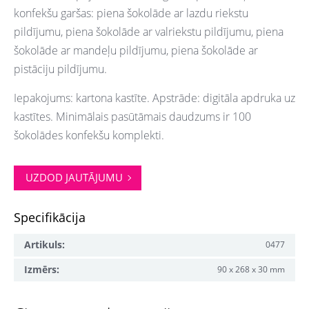
konfekšu garšas:
piena šokolāde ar lazdu riekstu
pildījumu, piena šokolāde ar valriekstu pildījumu, piena
šokolāde ar mandeļu pildījumu, piena šokolāde ar
pistāciju pildījumu.
Iepakojums: kartona kastīte. Apstrāde: digitāla apdruka uz
kastītes. Minimālais pasūtāmais daudzums ir 100
šokolādes konfekšu komplekti.
UZDOD JAUTĀJUMU
Specifikācija
Artikuls:
0477
Izmērs:
90 x 268 x 30 mm