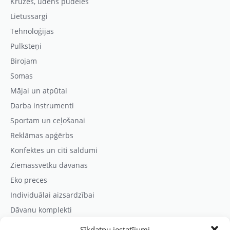
Krūzes, ūdens pudeles
Lietussargi
Tehnoloģijas
Pulksteņi
Birojam
Somas
Mājai un atpūtai
Darba instrumenti
Sportam un ceļošanai
Reklāmas apģērbs
Konfektes un citi saldumi
Ziemassvētku dāvanas
Eko preces
Individuālai aizsardzībai
Dāvanu komplekti
Sīkdatņu iestatījumi