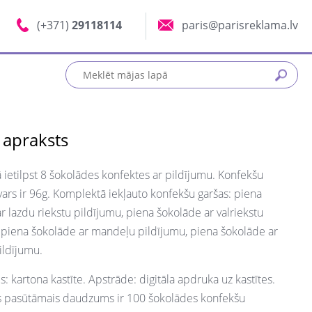
(+371)
29118114
paris@parisreklama.lv
 apraksts
ietilpst 8 šokolādes konfektes ar pildījumu. Konfekšu
vars ir 96g. Komplektā iekļauto konfekšu garšas:
piena
r lazdu riekstu pildījumu, piena šokolāde ar valriekstu
 piena šokolāde ar mandeļu pildījumu, piena šokolāde ar
pildījumu.
: kartona kastīte. Apstrāde: digitāla apdruka uz kastītes.
s pasūtāmais daudzums ir 100 šokolādes konfekšu