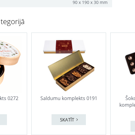
90 x 190 x 30 mm
tegorijā
kts 0272
Saldumu komplekts 0191
Šok
komple
SKATĪT