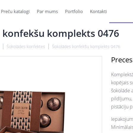
Preču katalogi
Par mums
Portfolio
Kontakti
 konfekšu komplekts 0476
Šokolādes konfektes
Šokolādes konfekšu komplekts 0476
Preces
Komplektā 
kopējais s
šokolāde a
pildījumu,
pistāciju 
Iepakojums
Minimālai