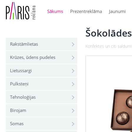
Sākums
Prezentreklāma
Jaunumi
Šokolādes
Rakstāmlietas
Konfektes un citi saldumi
Krūzes, ūdens pudeles
Lietussargi
Pulksteņi
Tehnoloģijas
Birojam
Somas