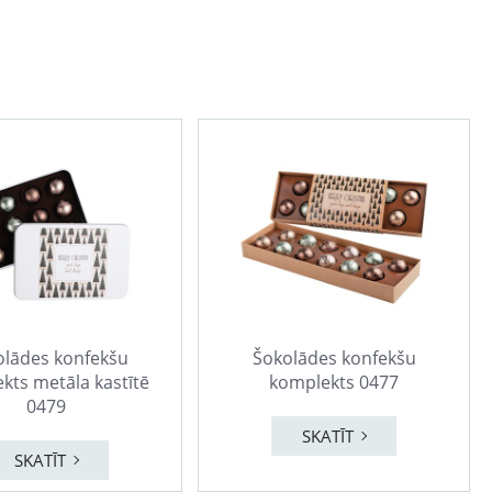
olādes konfekšu
Šokolādes konfekšu
kts metāla kastītē
komplekts 0477
0479
SKATĪT
SKATĪT